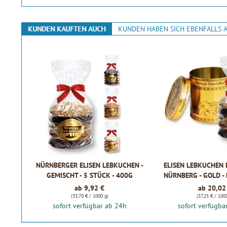
KUNDEN KAUFTEN AUCH
KUNDEN HABEN SICH EBENFALLS 
NÜRNBERGER ELISEN LEBKUCHEN -
ELISEN LEBKUCHEN 
GEMISCHT - 5 STÜCK - 400G
NÜRNBERG - GOLD - 
LEBKUCHEN 
ab 9,92 €
ab 20,02
(33,70 € / 1000 g)
(57,25 € / 100
sofort verfügbar ab 24h
sofort verfügba