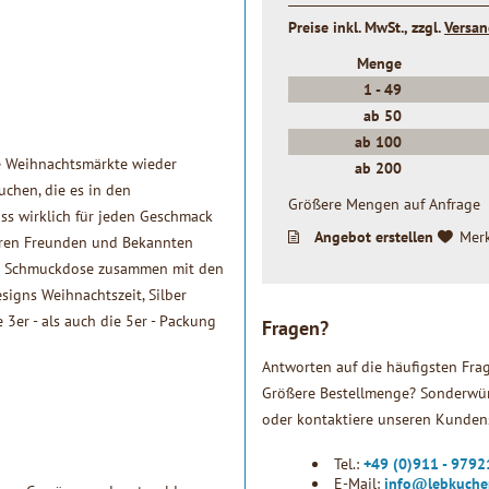
Preise inkl. MwSt., zzgl.
Versa
Menge
1 -
49
ab
50
ab
100
die Weihnachtsmärkte wieder
ab
200
uchen, die es in den
Größere Mengen auf Anfrage
ss wirklich für jeden Geschmack
Angebot erstellen
Mer
Ihren Freunden und Bekannten
ne Schmuckdose zusammen mit den
signs Weihnachtszeit, Silber
3er - als auch die 5er - Packung
Fragen?
Antworten auf die häufigsten Fra
Größere Bestellmenge? Sonderwün
oder kontaktiere unseren Kundens
Tel.:
+49 (0)911 - 979
E-Mail:
info@lebkuche