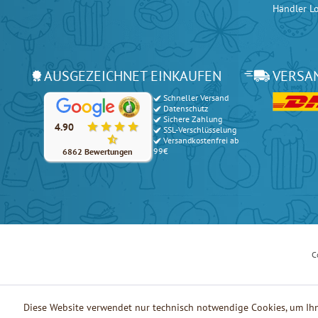
Händler L
AUSGEZEICHNET EINKAUFEN
VERSA
Schneller Versand
Unsere Kunden bewerten unsere Produkte und unseren Serv
Datenschutz
Sichere Zahlung
4.90
SSL-Verschlüsselung
Versandkostenfrei ab
99€
6862 Bewertungen
C
Diese Website verwendet nur technisch notwendige Cookies, um Ihn