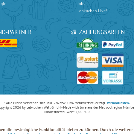
ogin
Jobs
Lebkuchen Live!
ND-PARTNER
ZAHLUNGSARTEN
ice bei
Google
mit 4.90 / 5 Sternen und bei
eKomi
mit 4.80 / 5 Sternen.
* Alle Preise verstehen sich inkl. 7% bzw. 19% Mehrwertsteuer zzgl.
Versandkosten.
opyright 2026 by Lebkuchen Welt GmbH - Made with love aus der Metropolregion Nürnbe
Mindestbestellwert: 5,00 EUR
en die bestmögliche Funktionalität bieten zu können. Durch die weiter