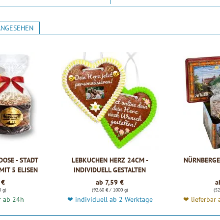
ANGESEHEN
DOSE - STADT
LEBKUCHEN HERZ 24CM -
NÜRNBERGE
MIT 5 ELISEN
INDIVIDUELL GESTALTEN
400G
 €
ab 7,59 €
a
0 g)
(92,60 € / 1000 g)
(52
r ab 24h
❤ individuell ab 2 Werktage
❤ lieferbar