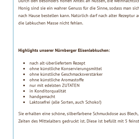
Durch den besonders hohen Anteil an Nüssen, die weihnachtli
Honig sind sie ein wahrer Genuss für die Sinne, sodass man sic
nach Hause bestellen kann. Natürlich darf nach alter Rezeptur a
die Lebkuchen Masse nicht fehlen.
Highlights unserer Nürnberger Elisenlebkuchen:
nach alt-überliefertem Rezept
ohne künstliche Konservierungsmittel
ohne künstliche Geschmacksverstärker
ohne künstliche Aromastoffe
nur mit edelsten ZUTATEN
in Konditorqualität
handgemacht
Laktosefrei (alle Sorten, auch Schoko!)
Sie erhalten eine schöne, silberfarbene Schmuckdose aus Blech,
Zeiten des Mittelalters gedruckt ist. Diese ist befüllt mit 5 fei