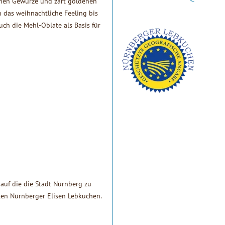
chen Gewürze und zart goldenen
h das weihnachtliche Feeling bis
uch die Mehl-Oblate als Basis für
 auf die die Stadt Nürnberg zu
nsten Nürnberger Elisen Lebkuchen.