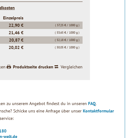
ndkosten
Einzelpreis
22,90 €
( 57,25 € / 1000 g )
21,46 €
( 53,65 € / 1000 g )
20,87 €
( 52,18 € / 1000 g )
20,02 €
( 50,05 € / 1000 g )
ken
Produktseite drucken
Vergleichen
gen zu unserem Angebot findest du in unseren
FAQ
.
sche? Schicke uns eine Anfrage über unser
Kontaktformular
ervice:
2180
n-welt.de