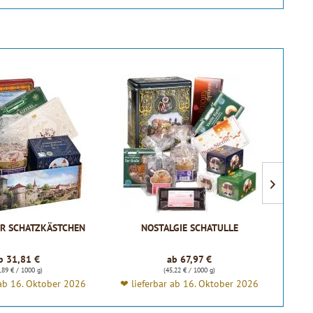
R SCHATZKÄSTCHEN
NOSTALGIE SCHATULLE
STA
b 31,81 €
ab 67,97 €
,89 € / 1000 g)
(45,22 € / 1000 g)
 ab 16. Oktober 2026
❤ lieferbar ab 16. Oktober 2026