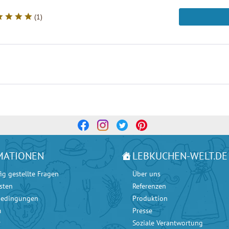
(
1
)
MATIONEN
LEBKUCHEN-WELT.DE
ig gestellte Fragen
Über uns
sten
Referenzen
bedingungen
Produktion
m
Presse
r
Soziale Verantwortung