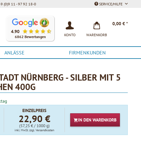
9 (0)9 11 - 97 92 18-0
SERVICE/HILFE
Unsere Kunden bewerten unsere Produkte und unseren Service be
0,00 € *
4.90
KONTO
WARENKORB
6862 Bewertungen
ANLÄSSE
FIRMENKUNDEN
STADT NÜRNBERG - SILBER MIT 5
HEN 400G
ktag
EINZELPREIS
22,90 €
IN DEN
WARENKORB
(57,25 € / 1000 g)
inkl. MwSt.
zzgl. Versandkosten