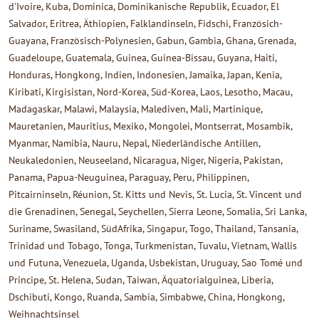
d'Ivoire, Kuba, Dominica, Dominikanische Republik, Ecuador, El
Salvador, Eritrea, Äthiopien, Falklandinseln, Fidschi, Französich-
Guayana, Französisch-Polynesien, Gabun, Gambia, Ghana, Grenada,
Guadeloupe, Guatemala, Guinea, Guinea-Bissau, Guyana, Haiti,
Honduras, Hongkong, Indien, Indonesien, Jamaika, Japan, Kenia,
Kiribati, Kirgisistan, Nord-Korea, Süd-Korea, Laos, Lesotho, Macau,
Madagaskar, Malawi, Malaysia, Malediven, Mali, Martinique,
Mauretanien, Mauritius, Mexiko, Mongolei, Montserrat, Mosambik,
Myanmar, Namibia, Nauru, Nepal, Niederländische Antillen,
Neukaledonien, Neuseeland, Nicaragua, Niger, Nigeria, Pakistan,
Panama, Papua-Neuguinea, Paraguay, Peru, Philippinen,
Pitcairninseln, Réunion, St. Kitts und Nevis, St. Lucia, St. Vincent und
die Grenadinen, Senegal, Seychellen, Sierra Leone, Somalia, Sri Lanka,
Suriname, Swasiland, SüdAfrika, Singapur, Togo, Thailand, Tansania,
Trinidad und Tobago, Tonga, Turkmenistan, Tuvalu, Vietnam, Wallis
und Futuna, Venezuela, Uganda, Usbekistan, Uruguay, Sao Tomé und
Principe, St. Helena, Sudan, Taiwan, Äquatorialguinea, Liberia,
Dschibuti, Kongo, Ruanda, Sambia, Simbabwe, China, Hongkong,
Weihnachtsinsel