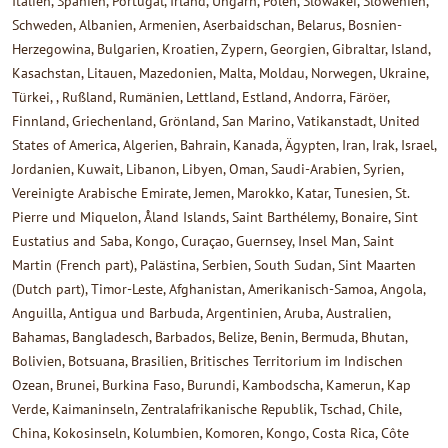
Italien, Spanien, Portugal, Irland, Ungarn, Polen, Slowakei, Slowenien,
Schweden, Albanien, Armenien, Aserbaidschan, Belarus, Bosnien-
Herzegowina, Bulgarien, Kroatien, Zypern, Georgien, Gibraltar, Island,
Kasachstan, Litauen, Mazedonien, Malta, Moldau, Norwegen, Ukraine,
Türkei, , Rußland, Rumänien, Lettland, Estland, Andorra, Färöer,
Finnland, Griechenland, Grönland, San Marino, Vatikanstadt, United
States of America, Algerien, Bahrain, Kanada, Ägypten, Iran, Irak, Israel,
Jordanien, Kuwait, Libanon, Libyen, Oman, Saudi-Arabien, Syrien,
Vereinigte Arabische Emirate, Jemen, Marokko, Katar, Tunesien, St.
Pierre und Miquelon, Åland Islands, Saint Barthélemy, Bonaire, Sint
Eustatius and Saba, Kongo, Curaçao, Guernsey, Insel Man, Saint
Martin (French part), Palästina, Serbien, South Sudan, Sint Maarten
(Dutch part), Timor-Leste, Afghanistan, Amerikanisch-Samoa, Angola,
Anguilla, Antigua und Barbuda, Argentinien, Aruba, Australien,
Bahamas, Bangladesch, Barbados, Belize, Benin, Bermuda, Bhutan,
Bolivien, Botsuana, Brasilien, Britisches Territorium im Indischen
Ozean, Brunei, Burkina Faso, Burundi, Kambodscha, Kamerun, Kap
Verde, Kaimaninseln, Zentralafrikanische Republik, Tschad, Chile,
China, Kokosinseln, Kolumbien, Komoren, Kongo, Costa Rica, Côte