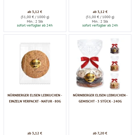
Ornamente am 
ab 3,12 €
ab 3,12 €
Zeidlerschloss in 
(51,00 € / 1000 g)
(51,00 € / 1000 g)
Markt Feucht an 
Min.: 2 Stk
Min.: 2 Stk
sofort verfügbar ab 24h
sofort verfügbar ab 24h
diese Tradition
NÜRNBERGER ELISEN LEBKUCHEN -
NÜRNBERGER ELISEN LEBKUCHEN -
EINZELN VERPACKT - NATUR - 80G
GEMISCHT - 3 STÜCK - 240G
ab 3,12 €
ab 7,20 €