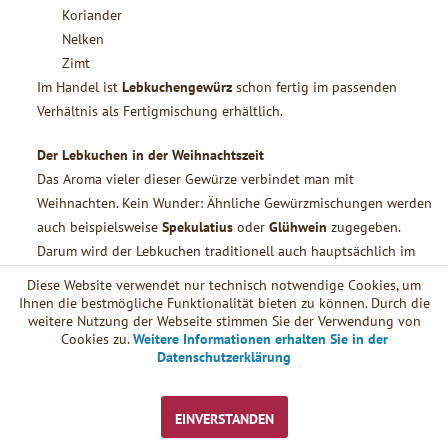
Koriander
Nelken
Zimt
Im Handel ist
Lebkuchengewürz
schon fertig im passenden
Verhältnis als Fertigmischung erhältlich.
Der Lebkuchen in der Weihnachtszeit
Das Aroma vieler dieser Gewürze verbindet man mit
Weihnachten. Kein Wunder: Ähnliche Gewürzmischungen werden
auch beispielsweise
Spekulatius
oder
Glühwein
zugegeben.
Darum wird der Lebkuchen traditionell auch hauptsächlich im
Winter und der Vorweihnachtszeit gegessen. Doch nicht nur der
Diese Website verwendet nur technisch notwendige Cookies, um
Geschmack ist entscheidend für die Beliebtheit zur
Ihnen die bestmögliche Funktionalität bieten zu können. Durch die
weitere Nutzung der Webseite stimmen Sie der Verwendung von
Weihnachtszeit:
Cookies zu.
Weitere Informationen erhalten Sie in der
Datenschutzerklärung
Durch die lange Haltbarkeit aufgrund der trockenen
Beschaffenheit ist es Brauch, aus braunem
Lebkuchen
Baumbehang
für den Christbaum herzustellen oder
dekorative
EINVERSTANDEN
Lebkuchenhäuser
zu basteln, die nach den Feiertagen von den