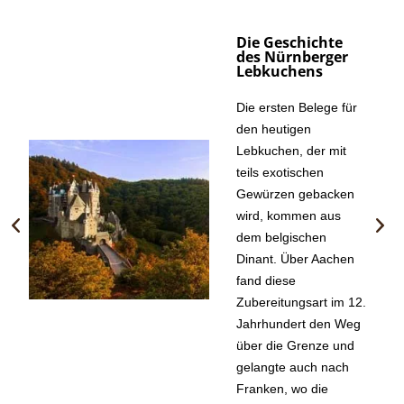
Die Region um 
Nürnberg wurde 
im 16. 
Jahrhundert zu 
einem der 
bedeutendsten 
Standorte für die 
Lebkuchenproduk
tion, denn die 
Bedingungen 
waren ideal:
- durch die Lage 
an wichtigen 
Handelsrouten 
kamen die 
fränkischen 
Lebzelter relativ 