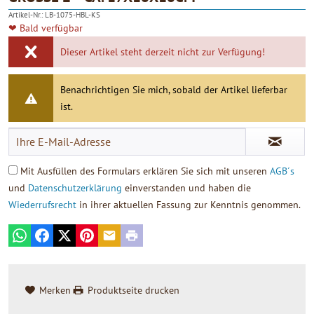
4.90
Artikel-Nr.:
LB-1075-HBL-KS
❤ Bald verfügbar
Dieser Artikel steht derzeit nicht zur Verfügung!
Benachrichtigen Sie mich, sobald der Artikel lieferbar
ist.
Mit Ausfüllen des Formulars erklären Sie sich mit unseren
AGB´s
und
Datenschutzerklärung
einverstanden und haben die
Wiederrufsrecht
in ihrer aktuellen Fassung zur Kenntnis genommen.
WhatsApp
Facebook
X
Pinterest
E-mail
Print
Merken
Produktseite drucken