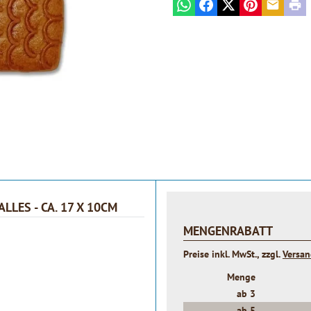
WhatsApp
Facebook
X
Pinterest
E-mail
Prin
LES - CA. 17 X 10CM
MENGENRABATT
Preise inkl. MwSt., zzgl.
Versa
Menge
ab
3
ab
5