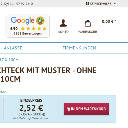
9 (0)9 11 - 97 92 18-0
SERVICE/HILFE
Unsere Kunden bewerten unsere Produkte und unseren Service be
0,00 € *
4.90
KONTO
WARENKORB
6862 Bewertungen
ANLÄSSE
FIRMENKUNDEN
 17 X 10CM
HTECK MIT MUSTER - OHNE
X 10CM
ktag
EINZELPREIS
2,52 €
IN DEN
WARENKORB
(37,06 € / 1000 g)
inkl. MwSt.
zzgl. Versandkosten