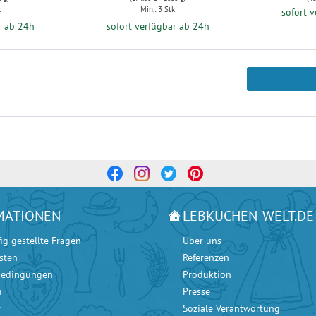
k
Min.: 3 Stk
sofort 
r ab 24h
sofort verfügbar ab 24h
MATIONEN
LEBKUCHEN-WELT.DE
ig gestellte Fragen
Über uns
sten
Referenzen
bedingungen
Produktion
m
Presse
r
Soziale Verantwortung