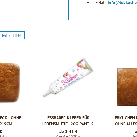
E-Mail:
info@lebkuche
ANGESEHEN
ECK - OHNE
ESSBARER KLEBER FÜR
LEBKUCHEN 
6 X 9CM
LEBENSMITTEL 20G PANTIKI
OHNE ALLES
€
ab 2,49 €
0 g)
(174,50 € / 1000 g)
(46