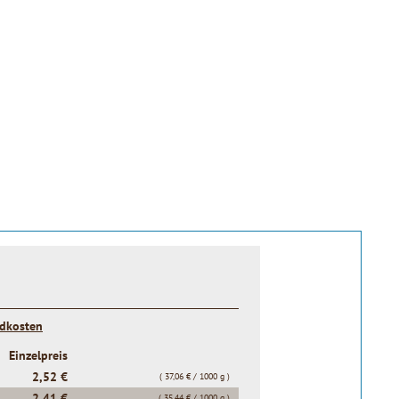
t
ndkosten
Einzelpreis
2,52 €
( 37,06 € / 1000 g )
2,41 €
( 35,44 € / 1000 g )