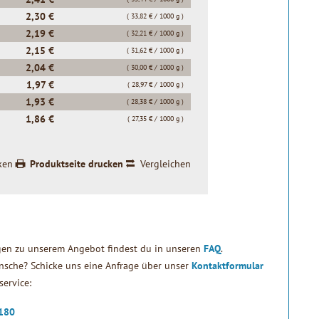
2,30 €
( 33,82 € / 1000 g )
2,19 €
( 32,21 € / 1000 g )
2,15 €
( 31,62 € / 1000 g )
2,04 €
( 30,00 € / 1000 g )
1,97 €
( 28,97 € / 1000 g )
1,93 €
( 28,38 € / 1000 g )
1,86 €
( 27,35 € / 1000 g )
ken
Produktseite drucken
Vergleichen
gen zu unserem Angebot findest du in unseren
FAQ
.
sche? Schicke uns eine Anfrage über unser
Kontaktformular
ervice:
2180