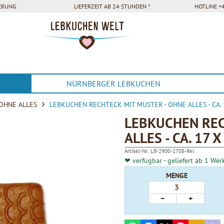
FERUNG
LIEFERZEIT AB 24 STUNDEN *
HOTLINE +4
NÜRNBERGER LEBKUCHEN
OHNE ALLES
LEBKUCHEN RECHTECK MIT MUSTER - OHNE ALLES - CA.
LEBKUCHEN REC
ALLES - CA. 17 
Artikel-Nr.:
LB-2900-1708-Rel
❤ verfügbar - geliefert ab 1 Wer
MENGE
−
+