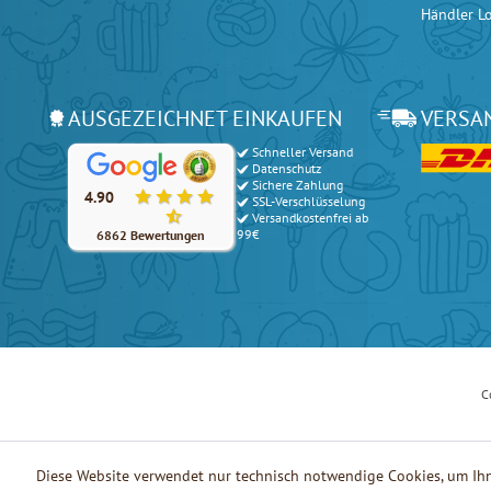
Händler L
AUSGEZEICHNET EINKAUFEN
VERSA
Schneller Versand
Unsere Kunden bewerten unsere Produkte und unseren Serv
Datenschutz
Sichere Zahlung
4.90
SSL-Verschlüsselung
Versandkostenfrei ab
99€
6862 Bewertungen
C
Diese Website verwendet nur technisch notwendige Cookies, um Ihn