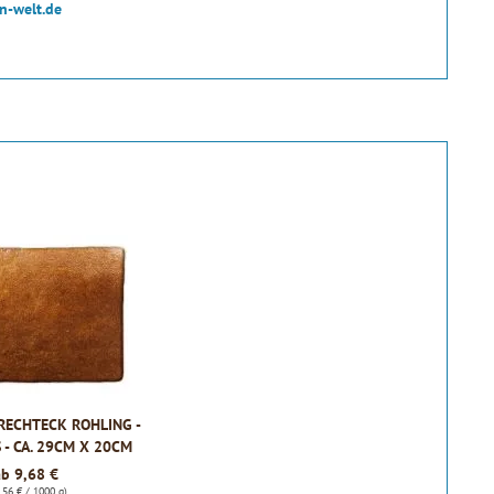
n-welt.de
RECHTECK ROHLING -
 - CA. 29CM X 20CM
ab 9,68 €
,56 € / 1000 g)