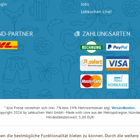
ogin
Jobs
Lebkuchen Live!
ND-PARTNER
ZAHLUNGSARTEN
ice bei
Google
mit 4.90 / 5 Sternen und bei
eKomi
mit 4.80 / 5 Sternen.
* Alle Preise verstehen sich inkl. 7% bzw. 19% Mehrwertsteuer zzgl.
Versandkosten.
opyright 2026 by Lebkuchen Welt GmbH - Made with love aus der Metropolregion Nürnbe
Mindestbestellwert: 5,00 EUR
en die bestmögliche Funktionalität bieten zu können. Durch die weiter