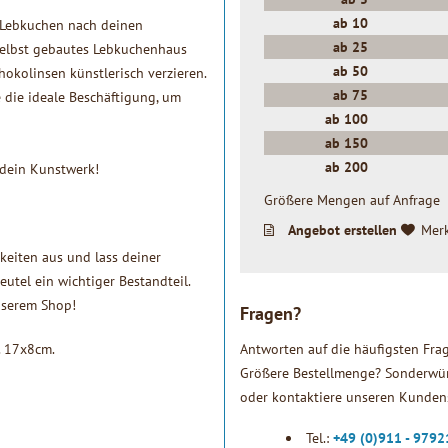
ab
10
n Lebkuchen nach deinen
ab
25
 selbst gebautes Lebkuchenhaus
ab
50
okolinsen künstlerisch verzieren.
ab
75
 die ideale Beschäftigung, um
ab
100
ab
150
ab
200
 dein Kunstwerk!
Größere Mengen auf Anfrage
Angebot erstellen
Mer
keiten aus und lass deiner
beutel ein wichtiger Bestandteil.
unserem Shop!
Fragen?
a. 17x8cm.
Antworten auf die häufigsten Fra
Größere Bestellmenge? Sonderwün
oder kontaktiere unseren Kundens
Tel.:
+49 (0)911 - 979