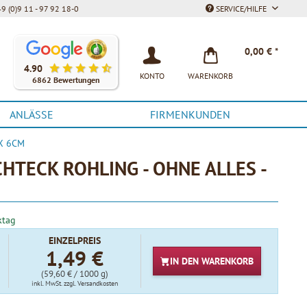
9 (0)9 11 - 97 92 18-0
SERVICE/HILFE
Unsere Kunden bewerten unsere Produkte und unseren Service be
0,00 € *
4.90
KONTO
WARENKORB
6862 Bewertungen
ANLÄSSE
FIRMENKUNDEN
 X 6CM
HTECK ROHLING - OHNE ALLES -
ktag
EINZELPREIS
1,49 €
IN DEN
WARENKORB
(59,60 € / 1000 g)
inkl. MwSt.
zzgl. Versandkosten