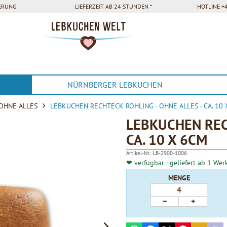
FERUNG
LIEFERZEIT AB 24 STUNDEN *
HOTLINE +4
NÜRNBERGER LEBKUCHEN
OHNE ALLES
LEBKUCHEN RECHTECK ROHLING - OHNE ALLES - CA. 10
LEBKUCHEN REC
CA. 10 X 6CM
Artikel-Nr.:
LB-2900-1006
❤ verfügbar - geliefert ab 1 Wer
MENGE
−
+