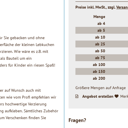
Preise inkl. MwSt., zzgl.
Versa
Menge
ab
4
ab
5
ab
10
für Sie gebacken und ohne
ab
25
erfläche der kleinen Lebkuchen
ab
50
ieren. Wie wäre es z.B. mit
ab
75
als Bauteil um ein
ab
100
ers für Kinder ein riesen Spaß!
ab
150
ab
200
Größere Mengen auf Anfrage
der auf Wunsch auch mit
Angebot erstellen
Mer
ften wie vom Profi empfehlen wir
ers hochwertige Verzierung
ng aufkleben. Sämtliches Zubehör
um Verschenken finden Sie
Fragen?