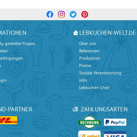
MATIONEN
LEBKUCHEN-WELT.DE
ig gestellte Fragen
Über uns
sten
Referenzen
bedingungen
Produktion
m
Presse
r
Soziale Verantwortung
ogin
Jobs
Lebkuchen Live!
ND-PARTNER
ZAHLUNGSARTEN
ice bei
Google
mit 4.90 / 5 Sternen und bei
eKomi
mit 4.80 / 5 Sternen.