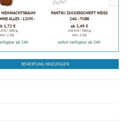
 WEIHNACHTSBAUM
PANTIKI ZUCKERSCHRIFT WEISS 2
LEBK
OHNE ALLES - 12CM -
4G - TUBE
SPITZ
ab 1,72 €
ab 2,49 €
,20 € / 1000 g)
(145,42 € / 1000 g)
Min.: 2 Stk
Min.: 3 Stk
verfügbar ab 24h
sofort verfügbar ab 24h
BEWERTUNG HINZUFÜGEN