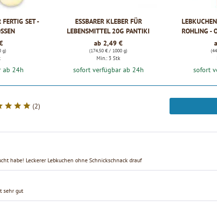
FERTIG SET -
ESSBARER KLEBER FÜR
LEBKUCHEN
ÖSSEN
LEBENSMITTEL 20G PANTIKI
ROHLING - 
€
ab 2,49 €
0 g)
(174,50 € / 1000 g)
(44
k
Min.: 3 Stk
r ab 24h
sofort verfügbar ab 24h
sofort 
(
2
)
ucht habe! Leckerer Lebkuchen ohne Schnickschnack drauf
t sehr gut