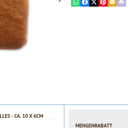
WhatsApp
Facebook
X
Pinterest
E-mail
Prin
ES - CA. 10 X 6CM
MENGENRABATT