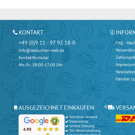
KONTAKT
INFOR
+49 (0)9 11 - 97 92 18-0
FAQ - Häuf
Versandko
info@lebkuchen-welt.de
Zahlungs
Kontaktformular
Impressu
Mo.-Fr.: 08:00-17:00 Uhr
Newslette
Händler L
AUSGEZEICHNET EINKAUFEN
VERSA
Schneller Versand
Unsere Kunden bewerten unsere Produkte und unseren Serv
Datenschutz
Sichere Zahlung
4.90
SSL-Verschlüsselung
Versandkostenfrei ab