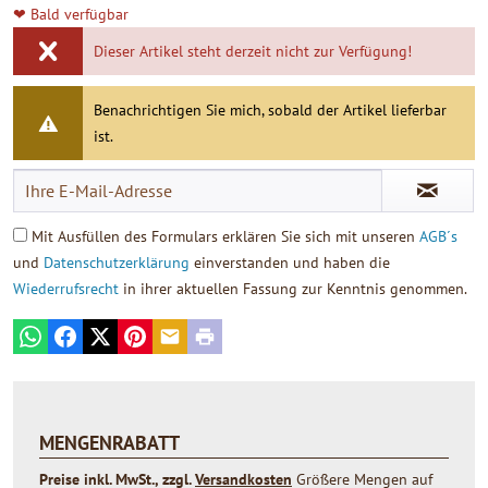
❤ Bald verfügbar
Dieser Artikel steht derzeit nicht zur Verfügung!
Benachrichtigen Sie mich, sobald der Artikel lieferbar
ist.
Mit Ausfüllen des Formulars erklären Sie sich mit unseren
AGB´s
und
Datenschutzerklärung
einverstanden und haben die
Wiederrufsrecht
in ihrer aktuellen Fassung zur Kenntnis genommen.
WhatsApp
Facebook
X
Pinterest
E-mail
Print
MENGENRABATT
Preise inkl. MwSt., zzgl.
Versandkosten
Größere Mengen auf