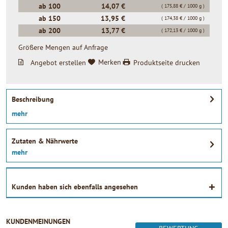
ab
100
14,07 €
( 175,88 € / 1000 g )
ab
150
13,95 €
( 174,38 € / 1000 g )
ab
200
13,77 €
( 172,13 € / 1000 g )
Größere Mengen auf Anfrage
Angebot erstellen
Merken
Produktseite drucken
Beschreibung
mehr
Zutaten & Nährwerte
mehr
Kunden haben sich ebenfalls angesehen
KUNDENMEINUNGEN