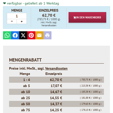
❤ verfügbar - geliefert ab 1 Werktag
MENGE
EINZELPREIS
62,70 €
IN DEN
WARENKORB
(783,75 € / 1000 g)
−
+
inkl. MwSt.
zzgl.
Versandkosten
WhatsApp
Facebook
X
Pinterest
E-mail
Print
MENGENRABATT
Preise inkl. MwSt., zzgl.
Versandkosten
Menge
Einzelpreis
1 -
4
62,70 €
( 783,75 € / 1000 g )
ab
5
17,07 €
( 213,38 € / 1000 g )
ab
10
14,67 €
( 183,38 € / 1000 g )
ab
25
14,55 €
( 181,88 € / 1000 g )
ab
50
14,37 €
( 179,63 € / 1000 g )
ab
75
14,25 €
( 178,13 € / 1000 g )