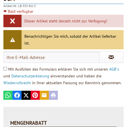
4.90
Artikel-Nr.:
LB-355-RU-3
❤ Bald verfügbar
Dieser Artikel steht derzeit nicht zur Verfügung!
Benachrichtigen Sie mich, sobald der Artikel lieferbar
ist.
Mit Ausfüllen des Formulars erklären Sie sich mit unseren
AGB´s
und
Datenschutzerklärung
einverstanden und haben die
Wiederrufsrecht
in ihrer aktuellen Fassung zur Kenntnis genommen.
WhatsApp
Facebook
X
Pinterest
E-mail
Print
MENGENRABATT