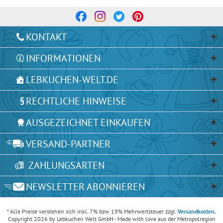
KONTAKT
INFORMATIONEN
LEBKUCHEN-WELT.DE
RECHTLICHE HINWEISE
AUSGEZEICHNET EINKAUFEN
VERSAND-PARTNER
ZAHLUNGSARTEN
NEWSLETTER ABONNIEREN
* Alle Preise verstehen sich inkl. 7% bzw. 19% Mehrwertsteuer zzgl.
Versandkosten.
Copyright 2026 by Lebkuchen Welt GmbH - Made with love aus der Metropolregion