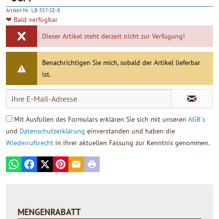
4.90
Artikel-Nr.:
LB-357-SE-8
❤ Bald verfügbar
Dieser Artikel steht derzeit nicht zur Verfügung!
Benachrichtigen Sie mich, sobald der Artikel lieferbar
ist.
Mit Ausfüllen des Formulars erklären Sie sich mit unseren
AGB´s
und
Datenschutzerklärung
einverstanden und haben die
Wiederrufsrecht
in ihrer aktuellen Fassung zur Kenntnis genommen.
WhatsApp
Facebook
X
Pinterest
E-mail
Print
MENGENRABATT