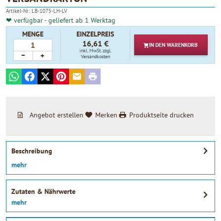
Artikel-Nr.:
LB-1075-LH-LV
❤ verfügbar - geliefert ab 1 Werktag
MENGE
EINZELPREIS
16,61 €
IN DEN
WARENKORB
inkl. MwSt.
zzgl.
−
+
Versandkosten
WhatsApp
Facebook
X
Pinterest
E-mail
Print
Angebot erstellen
Merken
Produktseite drucken
Beschreibung
mehr
Zutaten & Nährwerte
mehr