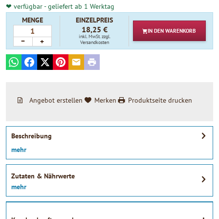
❤ verfügbar - geliefert ab 1 Werktag
MENGE
EINZELPREIS
18,25 €
IN DEN
WARENKORB
inkl. MwSt.
zzgl.
−
+
Versandkosten
WhatsApp
Facebook
X
Pinterest
E-mail
Print
Angebot erstellen
Merken
Produktseite drucken
Beschreibung
mehr
Zutaten & Nährwerte
mehr