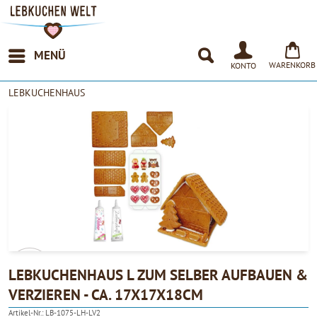
MENÜ
WARENKORB
KONTO
LEBKUCHENHAUS
LEBKUCHENHAUS L ZUM SELBER AUFBAUEN &
VERZIEREN - CA. 17X17X18CM
4.90
Artikel-Nr.:
LB-1075-LH-LV2