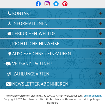
KONTAKT
INFORMATIONEN
LEBKUCHEN-WELT.DE
RECHTLICHE HINWEISE
AUSGEZEICHNET EINKAUFEN
VERSAND-PARTNER
ZAHLUNGSARTEN
NEWSLETTER ABONNIEREN
* Alle Preise verstehen sich inkl. 7% bzw. 19% Mehrwertsteuer zzgl.
Versandkosten.
Copyright 2026 by Lebkuchen Welt GmbH - Made with love aus der Metropolregion
Nürnberg