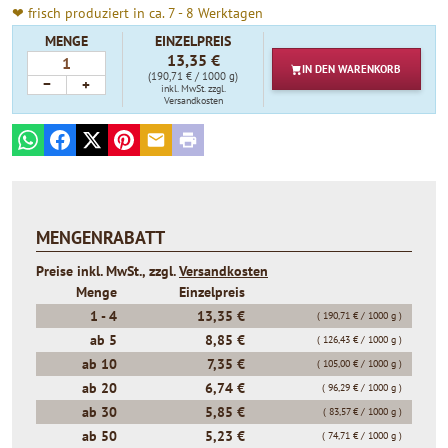
❤ frisch produziert in ca. 7 - 8 Werktagen
MENGE
EINZELPREIS
13,35 €
IN DEN
WARENKORB
(190,71 € / 1000 g)
−
+
inkl. MwSt.
zzgl.
Versandkosten
WhatsApp
Facebook
X
Pinterest
E-mail
Print
MENGENRABATT
Preise inkl. MwSt., zzgl.
Versandkosten
Menge
Einzelpreis
1 -
4
13,35 €
( 190,71 € / 1000 g )
ab
5
8,85 €
( 126,43 € / 1000 g )
ab
10
7,35 €
( 105,00 € / 1000 g )
ab
20
6,74 €
( 96,29 € / 1000 g )
ab
30
5,85 €
( 83,57 € / 1000 g )
ab
50
5,23 €
( 74,71 € / 1000 g )