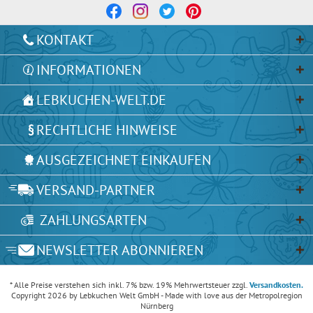
KONTAKT
INFORMATIONEN
LEBKUCHEN-WELT.DE
RECHTLICHE HINWEISE
AUSGEZEICHNET EINKAUFEN
VERSAND-PARTNER
ZAHLUNGSARTEN
NEWSLETTER ABONNIEREN
* Alle Preise verstehen sich inkl. 7% bzw. 19% Mehrwertsteuer zzgl.
Versandkosten.
Copyright 2026 by Lebkuchen Welt GmbH - Made with love aus der Metropolregion
Nürnberg