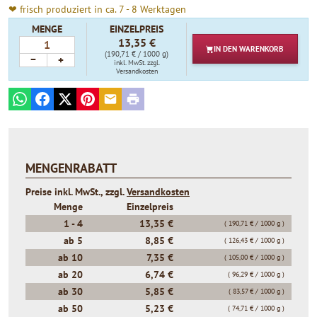
❤ frisch produziert in ca. 7 - 8 Werktagen
MENGE
EINZELPREIS
13,35 €
IN DEN
WARENKORB
(190,71 € / 1000 g)
−
+
inkl. MwSt.
zzgl.
Versandkosten
WhatsApp
Facebook
X
Pinterest
E-mail
Print
MENGENRABATT
Preise inkl. MwSt., zzgl.
Versandkosten
Menge
Einzelpreis
1 -
4
13,35 €
( 190,71 € / 1000 g )
ab
5
8,85 €
( 126,43 € / 1000 g )
ab
10
7,35 €
( 105,00 € / 1000 g )
ab
20
6,74 €
( 96,29 € / 1000 g )
ab
30
5,85 €
( 83,57 € / 1000 g )
ab
50
5,23 €
( 74,71 € / 1000 g )