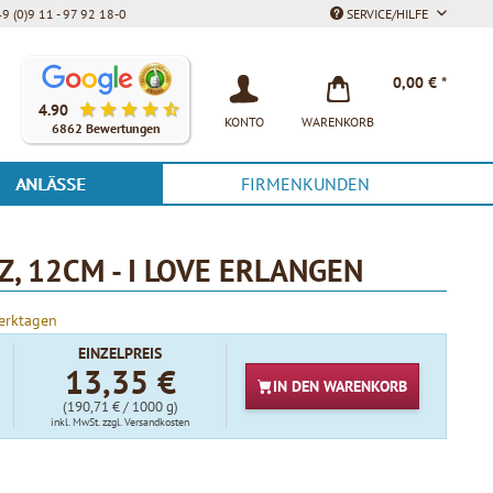
9 (0)9 11 - 97 92 18-0
SERVICE/HILFE
Unsere Kunden bewerten unsere Produkte und unseren Service be
0,00 € *
4.90
KONTO
WARENKORB
6862 Bewertungen
ANLÄSSE
FIRMENKUNDEN
, 12CM - I LOVE ERLANGEN
Werktagen
EINZELPREIS
13,35 €
IN DEN
WARENKORB
(190,71 € / 1000 g)
inkl. MwSt.
zzgl. Versandkosten
t