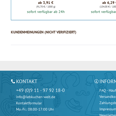
ab 3,91 €
ab 6,29 
(91,78 € / 1000 g)
(154,00 € / 100
sofort verfügbar ab 24h
sofort verfügba
KUNDENMEINUNGEN (NICHT VERIFIZIERT)
KONTAKT
INFOR
+49 (0)9 11 - 97 92 18-0
FAQ - Häuf
Versandko
info@lebkuchen-welt.de
Zahlungs
Kontaktformular
Impressu
Mo.-Fr.: 08:00-17:00 Uhr
Newslette