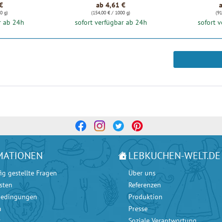
€
ab 4,61 €
0 g)
(154,00 € / 1000 g)
(91
r ab 24h
sofort verfügbar ab 24h
sofort 
MATIONEN
LEBKUCHEN-WELT.DE
ig gestellte Fragen
Über uns
sten
Referenzen
bedingungen
Produktion
m
Presse
r
Soziale Verantwortung