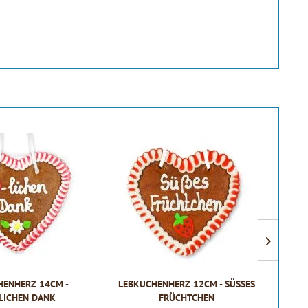
HENHERZ 14CM -
LEBKUCHENHERZ 12CM - SÜSSES F
LEBK
LICHEN DANK
RÜCHTCHEN