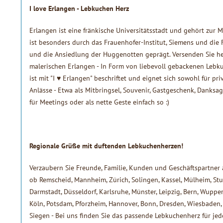
I love Erlangen
- Lebkuchen Herz
Erlangen ist eine fränkische Universitätsstadt und gehört zur
ist besonders durch das Frauenhofer-Institut, Siemens und die 
und die Ansiedlung der Huggenotten geprägt. Versenden Sie h
malerischen Erlangen - In Form von liebevoll gebackenen Lebk
ist mit "I ♥ Erlangen" beschriftet und eignet sich sowohl für pri
Anlässe - Etwa als Mitbringsel, Souvenir, Gastgeschenk, Danks
für Meetings oder als nette Geste einfach so :)
Regionale Grüße mit duftenden Lebkuchenherzen!
Verzaubern Sie Freunde, Familie, Kunden und Geschäftspartner a
ob Remscheid, Mannheim, Zürich, Solingen, Kassel, Mülheim, Stutt
Darmstadt, Düsseldorf, Karlsruhe, Münster, Leipzig, Bern, Wupper
Köln, Potsdam, Pforzheim, Hannover, Bonn, Dresden, Wiesbaden, 
Siegen - Bei uns finden Sie das passende Lebkuchenherz für jed