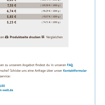
7,35 €
( 105,00 € / 1000 g )
6,74 €
( 96,29 € / 1000 g )
5,85 €
( 83,57 € / 1000 g )
5,23 €
( 74,71 € / 1000 g )
ken
Produktseite drucken
Vergleichen
gen zu unserem Angebot findest du in unseren
FAQ
.
sche? Schicke uns eine Anfrage über unser
Kontaktformular
ervice:
2180
n-welt.de