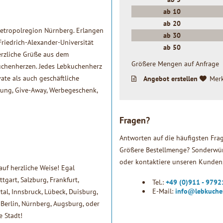
ab
10
ab
20
 Metropolregion Nürnberg. Erlangen
ab
30
Friedrich-Alexander-Universität
ab
50
erzliche Grüße aus dem
Größere Mengen auf Anfrage
uchenherzen. Jedes Lebkuchenherz
vate als auch geschäftliche
Angebot erstellen
Mer
agung, Give-Away, Werbegeschenk,
Fragen?
Antworten auf die häufigsten Fra
Größere Bestellmenge? Sonderwün
oder kontaktiere unseren Kundens
uf herzliche Weise! Egal
gart, Salzburg, Frankfurt,
Tel.:
+49 (0)911 - 979
E-Mail:
info@lebkuche
tal, Innsbruck, Lübeck, Duisburg,
Berlin, Nürnberg, Augsburg, oder
e Stadt!