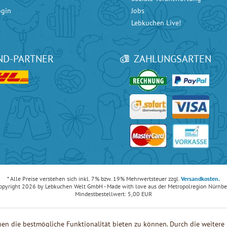
ogin
Jobs
Lebkuchen Live!
ND-PARTNER
ZAHLUNGSARTEN
ice bei
Google
mit 4.90 / 5 Sternen und bei
eKomi
mit 4.80 / 5 Sternen.
* Alle Preise verstehen sich inkl. 7% bzw. 19% Mehrwertsteuer zzgl.
Versandkosten.
opyright 2026 by Lebkuchen Welt GmbH - Made with love aus der Metropolregion Nürnbe
Mindestbestellwert: 5,00 EUR
en die bestmögliche Funktionalität bieten zu können. Durch die weiter