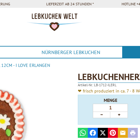
FERUNG
LIEFERZEIT AB 24 STUNDEN *
HOTLINE +4
NÜRNBERGER LEBKUCHEN
12CM - I LOVE ERLANGEN
LEBKUCHENHERZ
Artikel-Nr.:
LB-1712-ILERL
❤ frisch produziert in ca. 7 - 8 
MENGE
−
+
WhatsApp
Facebook
X
Pinterest
E-mail
Prin