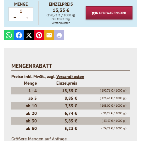
MENGE
EINZELPREIS
13,35 €
IN DEN
WARENKORB
(190,71 € / 1000 g)
−
+
inkl. MwSt.
zzgl.
Versandkosten
WhatsApp
Facebook
X
Pinterest
E-mail
Print
MENGENRABATT
Preise inkl. MwSt., zzgl.
Versandkosten
Menge
Einzelpreis
1 -
4
13,35 €
( 190,71 € / 1000 g )
ab
5
8,85 €
( 126,43 € / 1000 g )
ab
10
7,35 €
( 105,00 € / 1000 g )
ab
20
6,74 €
( 96,29 € / 1000 g )
ab
30
5,85 €
( 83,57 € / 1000 g )
ab
50
5,23 €
( 74,71 € / 1000 g )
Größere Mengen auf Anfrage