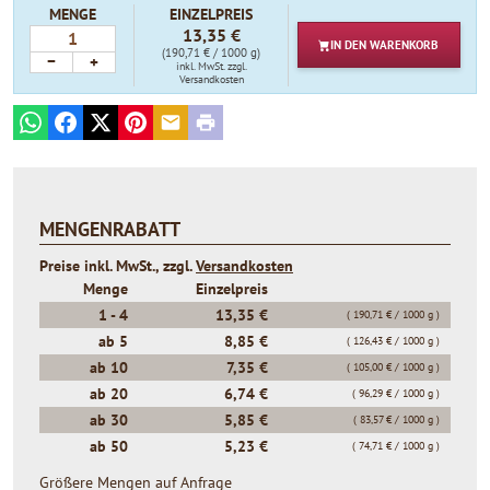
MENGE
EINZELPREIS
13,35 €
IN DEN
WARENKORB
(190,71 € / 1000 g)
−
+
inkl. MwSt.
zzgl.
Versandkosten
WhatsApp
Facebook
X
Pinterest
E-mail
Print
MENGENRABATT
Preise inkl. MwSt., zzgl.
Versandkosten
Menge
Einzelpreis
1 -
4
13,35 €
( 190,71 € / 1000 g )
ab
5
8,85 €
( 126,43 € / 1000 g )
ab
10
7,35 €
( 105,00 € / 1000 g )
ab
20
6,74 €
( 96,29 € / 1000 g )
ab
30
5,85 €
( 83,57 € / 1000 g )
ab
50
5,23 €
( 74,71 € / 1000 g )
Größere Mengen auf Anfrage