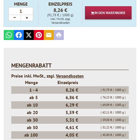
MENGE
EINZELPREIS
8,26 €
IN DEN
WARENKORB
(91,78 € / 1000 g)
−
+
inkl. MwSt.
zzgl.
Versandkosten
WhatsApp
Facebook
X
Pinterest
E-mail
Print
MENGENRABATT
Preise inkl. MwSt., zzgl.
Versandkosten
Menge
Einzelpreis
1 -
4
8,26 €
( 91,78 € / 1000 g )
ab
5
6,86 €
( 76,22 € / 1000 g )
ab
10
6,29 €
( 69,89 € / 1000 g )
ab
20
5,59 €
( 62,11 € / 1000 g )
ab
30
5,31 €
( 59,00 € / 1000 g )
ab
50
4,61 €
( 51,22 € / 1000 g )
ab
100
4,05 €
( 45,00 € / 1000 g )