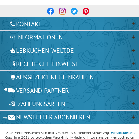
KONTAKT
INFORMATIONEN
LEBKUCHEN-WELT.DE
RECHTLICHE HINWEISE
AUSGEZEICHNET EINKAUFEN
VERSAND-PARTNER
ZAHLUNGSARTEN
NEWSLETTER ABONNIEREN
* Alle Preise verstehen sich inkl. 7% bzw. 19% Mehrwertsteuer zzgl.
Versandkosten.
Copyright 2026 by Lebkuchen Welt GmbH - Made with love aus der Metropolregion