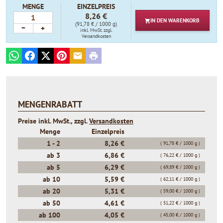
MENGE
EINZELPREIS
8,26 €
IN DEN
WARENKORB
(91,78 € / 1000 g)
−
+
inkl. MwSt.
zzgl.
Versandkosten
WhatsApp
Facebook
X
Pinterest
E-mail
Print
MENGENRABATT
Preise inkl. MwSt., zzgl.
Versandkosten
Menge
Einzelpreis
1 -
2
8,26 €
( 91,78 € / 1000 g )
ab
3
6,86 €
( 76,22 € / 1000 g )
ab
5
6,29 €
( 69,89 € / 1000 g )
ab
10
5,59 €
( 62,11 € / 1000 g )
ab
20
5,31 €
( 59,00 € / 1000 g )
ab
50
4,61 €
( 51,22 € / 1000 g )
ab
100
4,05 €
( 45,00 € / 1000 g )