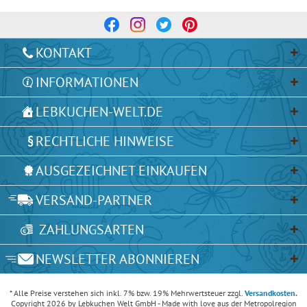
KONTAKT
INFORMATIONEN
LEBKUCHEN-WELT.DE
RECHTLICHE HINWEISE
AUSGEZEICHNET EINKAUFEN
VERSAND-PARTNER
ZAHLUNGSARTEN
NEWSLETTER ABONNIEREN
* Alle Preise verstehen sich inkl. 7% bzw. 19% Mehrwertsteuer zzgl.
Versandkosten.
Copyright 2026 by Lebkuchen Welt GmbH - Made with love aus der Metropolregion