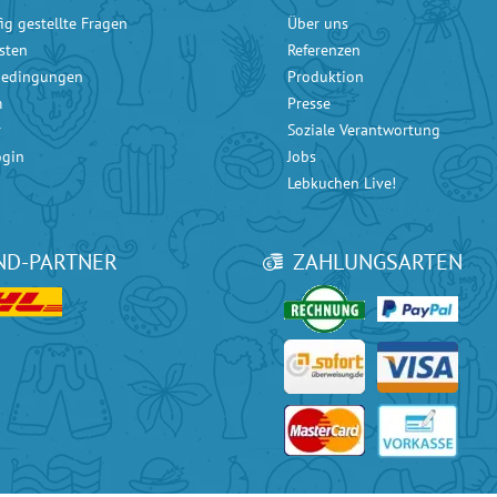
ig gestellte Fragen
Über uns
sten
Referenzen
bedingungen
Produktion
m
Presse
r
Soziale Verantwortung
ogin
Jobs
Lebkuchen Live!
ND-PARTNER
ZAHLUNGSARTEN
ice bei
Google
mit 4.90 / 5 Sternen und bei
eKomi
mit 4.80 / 5 Sternen.