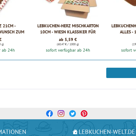
 21CM -
LEBKUCHEN-HERZ MISCHKARTON
LEBKUCHENH
KWUNSCH ZUM
10CM - WIESN KLASSIKER FÜR
ALLES -
TAG
MÄNNER - VERSCH. STÜCKZAHL
€
ab 5,59 €
0 g)
(68,47 € / 1000 g)
(19
r ab 24h
sofort verfügbar ab 24h
sofort 
MATIONEN
LEBKUCHEN-WELT.DE