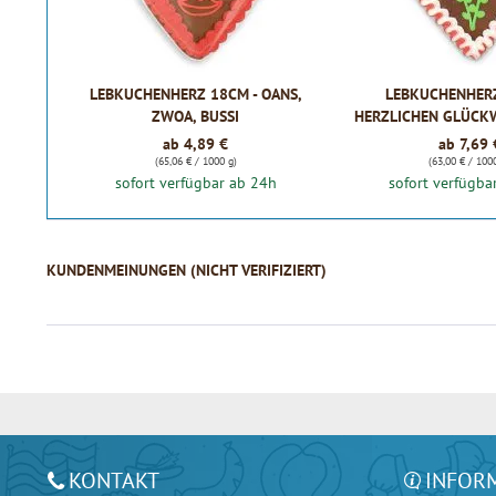
LEBKUCHENHERZ 18CM - OANS,
LEBKUCHENHERZ
ZWOA, BUSSI
HERZLICHEN GLÜC
GEBURTS
ab 4,89 €
ab 7,69 
(65,06 € / 1000 g)
(63,00 € / 100
sofort verfügbar ab 24h
sofort verfügba
KUNDENMEINUNGEN (NICHT VERIFIZIERT)
KONTAKT
INFOR