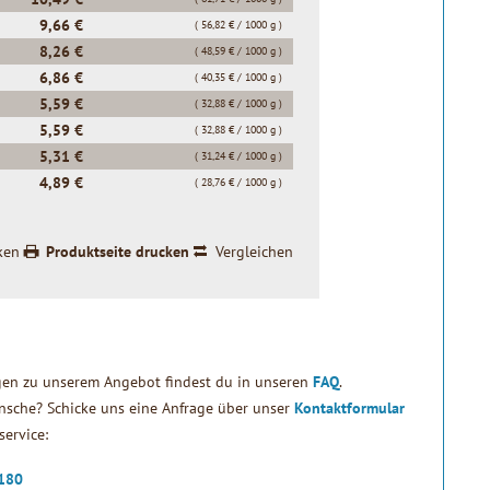
9,66 €
( 56,82 € / 1000 g )
8,26 €
( 48,59 € / 1000 g )
6,86 €
( 40,35 € / 1000 g )
5,59 €
( 32,88 € / 1000 g )
5,59 €
( 32,88 € / 1000 g )
5,31 €
( 31,24 € / 1000 g )
4,89 €
( 28,76 € / 1000 g )
ken
Produktseite drucken
Vergleichen
gen zu unserem Angebot findest du in unseren
FAQ
.
sche? Schicke uns eine Anfrage über unser
Kontaktformular
ervice:
2180