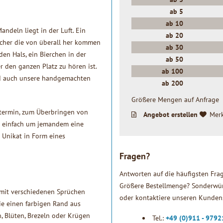
ab
5
ab
10
ndeln liegt in der Luft. Ein
ab
20
ucher die von überall her kommen
ab
30
n Hals, ein Bierchen in der
ab
50
r den ganzen Platz zu hören ist.
ab
100
nd auch unsere handgemachten
ab
200
Größere Mengen auf Anfrage
stermin, zum Überbringen von
Angebot erstellen
Mer
r einfach um jemandem eine
 Unikat in Form eines
Fragen?
Antworten auf die häufigsten Fra
Größere Bestellmenge? Sonderwün
 mit verschiedenen Sprüchen
oder kontaktiere unseren Kundens
ie einen farbigen Rand aus
, Blüten, Brezeln oder Krügen
Tel.:
+49 (0)911 - 979