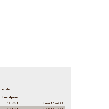
ndkosten
Einzelpreis
11,06 €
( 65,06 € / 1000 g )
10,49 €
( 61,71 € / 1000 g )