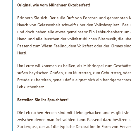
Original wie vom Münchner Oktoberfest!
Erinnern Sie sich: Der süße Duft von Popcorn und gebrannten Ma
Hauch von Gelassenheit schweift über den Volksfestplatz - Bes
und doch haben alle etwas gemeinsam: Ein Lebkuchenherz um de
Hand und alle lauschen der volkfestüblichen Blasmusik, die übe
Passend zum Wiesn Feeling, dem Volksfest oder der Kirmes si
Herzl.
Um Leute willkommen zu heißen, als Mitbringsel zum Geschäft
süßen bayrischen Grüßen, zum Muttertag, zum Geburtstag, ode
Freude zu bereiten, genau dafür eignet sich ein handgemachtes
Lebkuchenherz.
Bestellen Sie Ihr Spruchherz!
Die Lebkuchen Herzen sind mit Liebe gebacken und es gibt sie
zwischen denen man frei wählen kann. Passend dazu besitzen s
Zuckerguss, der auf die typische Dekoration in Form von Herzen