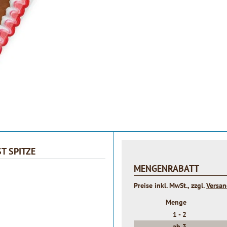
T SPITZE
MENGENRABATT
Preise inkl. MwSt., zzgl.
Versa
Menge
1 -
2
ab
3