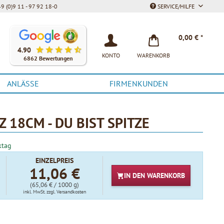
9 (0)9 11 - 97 92 18-0
SERVICE/HILFE
Unsere Kunden bewerten unsere Produkte und unseren Service be
0,00 € *
4.90
KONTO
WARENKORB
6862 Bewertungen
ANLÄSSE
FIRMENKUNDEN
 18CM - DU BIST SPITZE
ktag
EINZELPREIS
11,06 €
IN DEN
WARENKORB
(65,06 € / 1000 g)
inkl. MwSt.
zzgl. Versandkosten
t