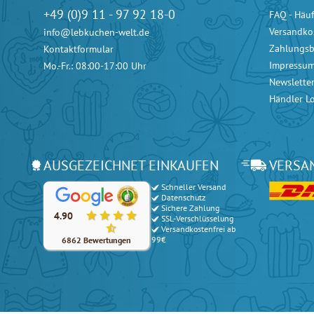
+49 (0)9 11 - 97 92 18-0
FAQ - Häuf
Versandko
info@lebkuchen-welt.de
Zahlungs
Kontaktformular
Impressu
Mo.-Fr.: 08:00-17:00 Uhr
Newslette
Händler L
AUSGEZEICHNET EINKAUFEN
VERSA
Schneller Versand
Unsere Kunden bewerten unsere Produkte und unseren Serv
Datenschutz
Sichere Zahlung
4.90
SSL-Verschlüsselung
Versandkostenfrei ab
99€
6862 Bewertungen