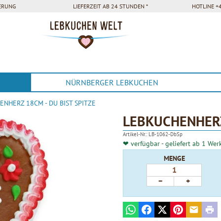
FERUNG
LIEFERZEIT AB 24 STUNDEN *
HOTLINE +4
NÜRNBERGER LEBKUCHEN
NHERZ 18CM - DU BIST SPITZE
LEBKUCHENHERZ
Artikel-Nr.:
LB-1062-DbSp
❤ verfügbar - geliefert ab 1 Wer
MENGE
−
+
WhatsApp
Facebook
X
Pinterest
E-mail
Prin