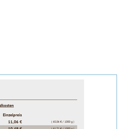
ndkosten
Einzelpreis
11,06 €
( 65,06 € / 1000 g )
10,49 €
( 61,71 € / 1000 g )