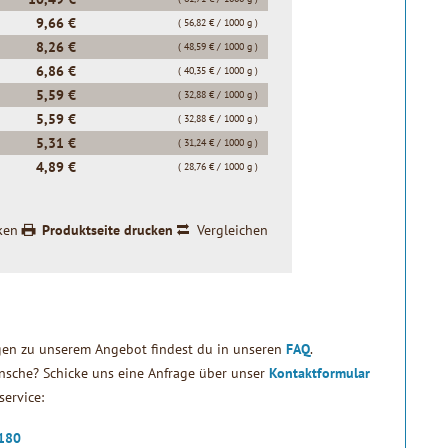
9,66 €
( 56,82 € / 1000 g )
8,26 €
( 48,59 € / 1000 g )
6,86 €
( 40,35 € / 1000 g )
5,59 €
( 32,88 € / 1000 g )
5,59 €
( 32,88 € / 1000 g )
5,31 €
( 31,24 € / 1000 g )
4,89 €
( 28,76 € / 1000 g )
ken
Produktseite drucken
Vergleichen
gen zu unserem Angebot findest du in unseren
FAQ
.
sche? Schicke uns eine Anfrage über unser
Kontaktformular
ervice:
2180