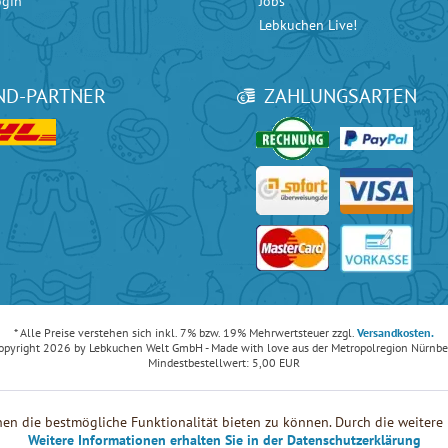
ogin
Jobs
Lebkuchen Live!
ND-PARTNER
ZAHLUNGSARTEN
ice bei
Google
mit 4.90 / 5 Sternen und bei
eKomi
mit 4.80 / 5 Sternen.
* Alle Preise verstehen sich inkl. 7% bzw. 19% Mehrwertsteuer zzgl.
Versandkosten.
opyright 2026 by Lebkuchen Welt GmbH - Made with love aus der Metropolregion Nürnbe
Mindestbestellwert: 5,00 EUR
en die bestmögliche Funktionalität bieten zu können. Durch die weiter
Weitere Informationen erhalten Sie in der Datenschutzerklärung