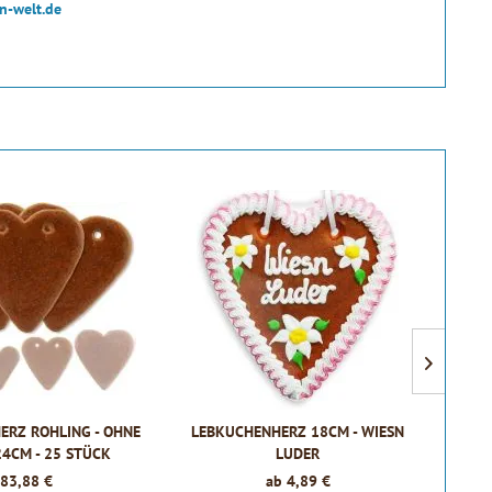
n-welt.de
ERZ ROHLING - OHNE
LEBKUCHENHERZ 18CM - WIESN
LEBK
 24CM - 25 STÜCK
LUDER
83,88 €
ab 4,89 €