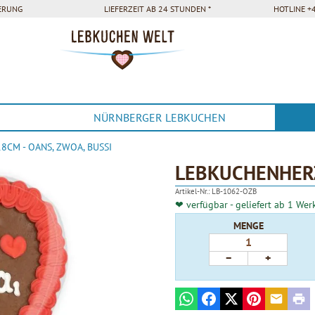
FERUNG
LIEFERZEIT AB 24 STUNDEN *
HOTLINE +4
NÜRNBERGER LEBKUCHEN
CM - OANS, ZWOA, BUSSI
LEBKUCHENHERZ
Artikel-Nr.:
LB-1062-OZB
❤ verfügbar - geliefert ab 1 Wer
MENGE
−
+
WhatsApp
Facebook
X
Pinterest
E-mail
Prin