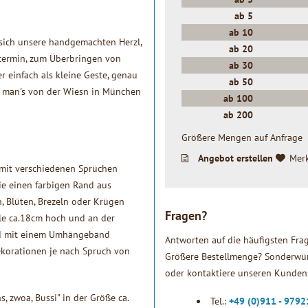
ab
5
ab
10
 sich unsere handgemachten Herzl,
ab
20
stermin, zum Überbringen von
ab
30
 einfach als kleine Geste, genau
ab
50
e man's von der Wiesn in München
ab
100
ab
200
Größere Mengen auf Anfrage
Angebot erstellen
Mer
 mit verschiedenen Sprüchen
ie einen farbigen Rand aus
, Blüten, Brezeln oder Krügen
Fragen?
lle ca.18cm hoch und an der
 und mit einem Umhängeband
Antworten auf die häufigsten Fra
ekorationen je nach Spruch von
Größere Bestellmenge? Sonderwün
oder kontaktiere unseren Kundens
, zwoa, Bussi" in der Größe ca.
Tel.:
+49 (0)911 - 979