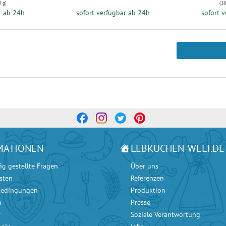
0 g)
(16
r ab 24h
sofort verfügbar ab 24h
sofort 
MATIONEN
LEBKUCHEN-WELT.DE
ig gestellte Fragen
Über uns
sten
Referenzen
bedingungen
Produktion
m
Presse
r
Soziale Verantwortung