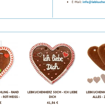
E-Mail:
info@lebkuche
LING - RAND
LEBKUCHENHERZ 50CM - ICH LIEBE
LEBKUCHENH
 ROT-WEISS - 1
DICH
ALLES -
€
41,86 €