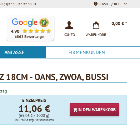
9 (0)9 11 - 97 92 18-0
SERVICE/HILFE
Unsere Kunden bewerten unsere Produkte und unseren Service be
0,00 € *
4.90
KONTO
WARENKORB
6862 Bewertungen
ANLÄSSE
FIRMENKUNDEN
 18CM - OANS, ZWOA, BUSSI
ktag
EINZELPREIS
11,06 €
IN DEN
WARENKORB
(65,06 € / 1000 g)
inkl. MwSt.
zzgl. Versandkosten
t