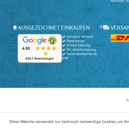
Händler L
AUSGEZEICHNET EINKAUFEN
VERSA
Schneller Versand
Unsere Kunden bewerten unsere Produkte und unseren Serv
Datenschutz
Sichere Zahlung
4.90
SSL-Verschlüsselung
Versandkostenfrei ab
99€
6862 Bewertungen
C
Diese Website verwendet nur technisch notwendige Cookies, um Ihn