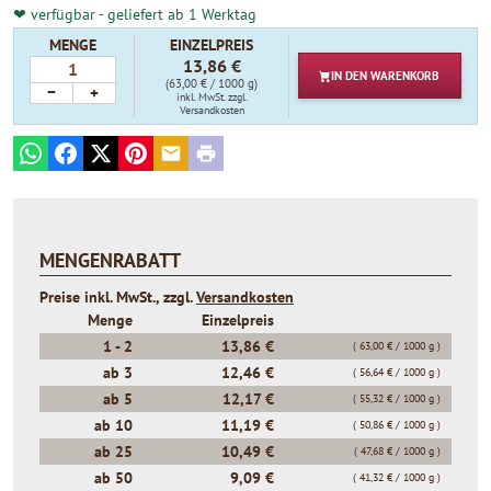
❤ verfügbar - geliefert ab 1 Werktag
MENGE
EINZELPREIS
13,86 €
IN DEN
WARENKORB
(63,00 € / 1000 g)
−
+
inkl. MwSt.
zzgl.
Versandkosten
WhatsApp
Facebook
X
Pinterest
E-mail
Print
MENGENRABATT
Preise inkl. MwSt., zzgl.
Versandkosten
Menge
Einzelpreis
1 -
2
13,86 €
( 63,00 € / 1000 g )
ab
3
12,46 €
( 56,64 € / 1000 g )
ab
5
12,17 €
( 55,32 € / 1000 g )
ab
10
11,19 €
( 50,86 € / 1000 g )
ab
25
10,49 €
( 47,68 € / 1000 g )
ab
50
9,09 €
( 41,32 € / 1000 g )