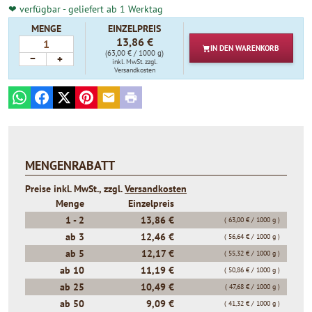
❤ verfügbar - geliefert ab 1 Werktag
MENGE
EINZELPREIS
13,86 €
IN DEN
WARENKORB
(63,00 € / 1000 g)
−
+
inkl. MwSt.
zzgl.
Versandkosten
WhatsApp
Facebook
X
Pinterest
E-mail
Print
MENGENRABATT
Preise inkl. MwSt., zzgl.
Versandkosten
Menge
Einzelpreis
1 -
2
13,86 €
( 63,00 € / 1000 g )
ab
3
12,46 €
( 56,64 € / 1000 g )
ab
5
12,17 €
( 55,32 € / 1000 g )
ab
10
11,19 €
( 50,86 € / 1000 g )
ab
25
10,49 €
( 47,68 € / 1000 g )
ab
50
9,09 €
( 41,32 € / 1000 g )