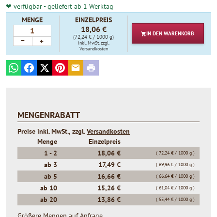
❤ verfügbar - geliefert ab 1 Werktag
MENGE
EINZELPREIS
18,06 €
IN DEN
WARENKORB
(72,24 € / 1000 g)
−
+
inkl. MwSt.
zzgl.
Versandkosten
WhatsApp
Facebook
X
Pinterest
E-mail
Print
MENGENRABATT
Preise inkl. MwSt., zzgl.
Versandkosten
Menge
Einzelpreis
1 -
2
18,06 €
( 72,24 € / 1000 g )
ab
3
17,49 €
( 69,96 € / 1000 g )
ab
5
16,66 €
( 66,64 € / 1000 g )
ab
10
15,26 €
( 61,04 € / 1000 g )
ab
20
13,86 €
( 55,44 € / 1000 g )
Größere Mengen auf Anfrage