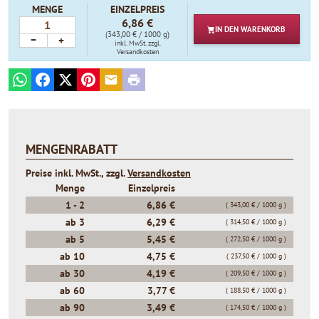
MENGE
EINZELPREIS
6,86 €
IN DEN
WARENKORB
(343,00 € / 1000 g)
−
+
inkl. MwSt.
zzgl.
Versandkosten
WhatsApp
Facebook
X
Pinterest
E-mail
Print
MENGENRABATT
Preise inkl. MwSt., zzgl.
Versandkosten
Menge
Einzelpreis
1 -
2
6,86 €
( 343,00 € / 1000 g )
ab
3
6,29 €
( 314,50 € / 1000 g )
ab
5
5,45 €
( 272,50 € / 1000 g )
ab
10
4,75 €
( 237,50 € / 1000 g )
ab
30
4,19 €
( 209,50 € / 1000 g )
ab
60
3,77 €
( 188,50 € / 1000 g )
ab
90
3,49 €
( 174,50 € / 1000 g )