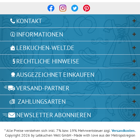
KONTAKT
INFORMATIONEN
LEBKUCHEN-WELT.DE
RECHTLICHE HINWEISE
AUSGEZEICHNET EINKAUFEN
VERSAND-PARTNER
ZAHLUNGSARTEN
NEWSLETTER ABONNIEREN
* Alle Preise verstehen sich inkl. 7% bzw. 19% Mehrwertsteuer zzgl.
Versandkosten.
Copyright 2026 by Lebkuchen Welt GmbH - Made with love aus der Metropolregion
Nürnberg