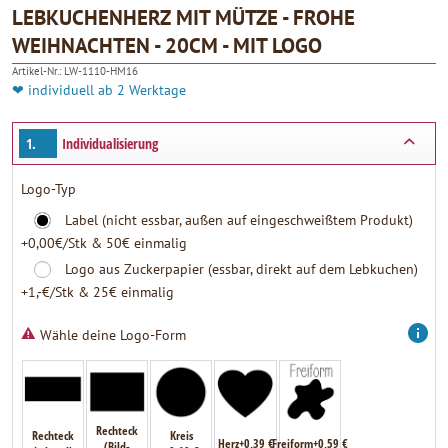
LEBKUCHENHERZ MIT MÜTZE - FROHE
WEIHNACHTEN - 20CM - MIT LOGO
4.90
Artikel-Nr.:
LW-1110-HM16
❤ individuell ab 2 Werktage
1.
Individualisierung
Logo-Typ
Label (nicht essbar, außen auf eingeschweißtem Produkt)
+0,00€/Stk & 50€ einmalig
Logo aus Zuckerpapier (essbar, direkt auf dem Lebkuchen)
+1,-€/Stk & 25€ einmalig
Wähle deine Logo-Form
Rechteck
Rechteck
Kreis
Herz+0,39 €
Freiform+0,59 €
(Bild-