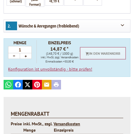
(schmal)
+0,19 €
Format)
2.
Wünsche & Anregungen (freibleibend)
MENGE
EINZELPREIS
14,87 € *
IN DEN WARENKORB
(148,70 € / 1000 g)
−
+
inkl. MwSt.
zzgl. Versandkosten
Einmalkosten +50,00 €
Konfiguration ist unvollständig - bitte prüfen!
WhatsApp
Facebook
X
Pinterest
E-mail
Print
MENGENRABATT
Preise inkl. MwSt., zzgl.
Versandkosten
Menge
Einzelpreis