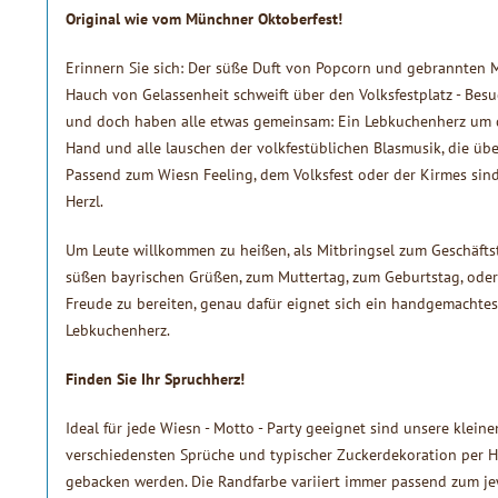
Original wie vom Münchner Oktoberfest!
Erinnern Sie sich: Der süße Duft von Popcorn und gebrannten Ma
Hauch von Gelassenheit schweift über den Volksfestplatz - Bes
und doch haben alle etwas gemeinsam: Ein Lebkuchenherz um de
Hand und alle lauschen der volkfestüblichen Blasmusik, die übe
Passend zum Wiesn Feeling, dem Volksfest oder der Kirmes si
Herzl.
Um Leute willkommen zu heißen, als Mitbringsel zum Geschäft
süßen bayrischen Grüßen, zum Muttertag, zum Geburtstag, ode
Freude zu bereiten, genau dafür eignet sich ein handgemachtes
Lebkuchenherz.
Finden Sie Ihr Spruchherz!
Ideal für jede Wiesn - Motto - Party geeignet sind unsere klein
verschiedensten Sprüche und typischer Zuckerdekoration per 
gebacken werden. Die Randfarbe variiert immer passend zum jew