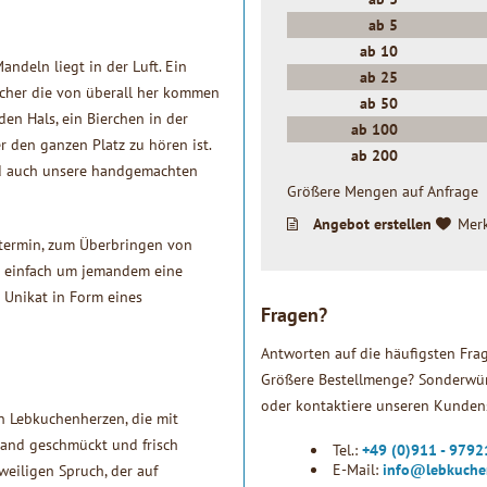
ab
5
ab
10
ndeln liegt in der Luft. Ein
ab
25
ucher die von überall her kommen
ab
50
n Hals, ein Bierchen in der
ab
100
r den ganzen Platz zu hören ist.
ab
200
nd auch unsere handgemachten
Größere Mengen auf Anfrage
Angebot erstellen
Mer
stermin, zum Überbringen von
r einfach um jemandem eine
 Unikat in Form eines
Fragen?
Antworten auf die häufigsten Fra
Größere Bestellmenge? Sonderwün
oder kontaktiere unseren Kundens
en Lebkuchenherzen, die mit
Hand geschmückt und frisch
Tel.:
+49 (0)911 - 979
E-Mail:
info@lebkuche
eiligen Spruch, der auf