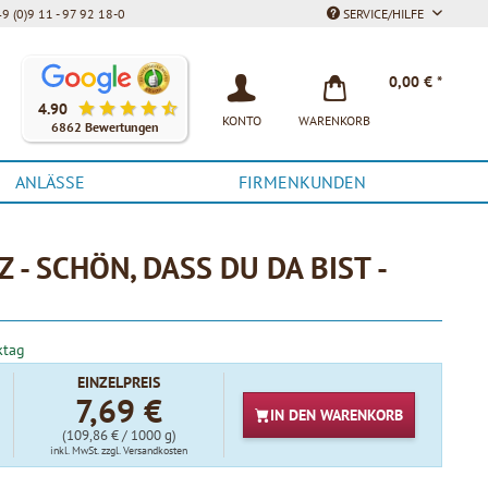
9 (0)9 11 - 97 92 18-0
SERVICE/HILFE
Unsere Kunden bewerten unsere Produkte und unseren Service be
0,00 € *
4.90
KONTO
WARENKORB
6862 Bewertungen
ANLÄSSE
FIRMENKUNDEN
- SCHÖN, DASS DU DA BIST -
ktag
EINZELPREIS
7,69 €
IN DEN
WARENKORB
(109,86 € / 1000 g)
inkl. MwSt.
zzgl. Versandkosten