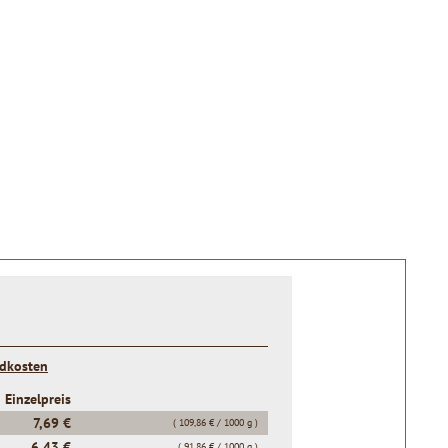
t
ndkosten
Einzelpreis
7,69 €
( 109,86 € / 1000 g )
6,43 €
( 91,86 € / 1000 g )