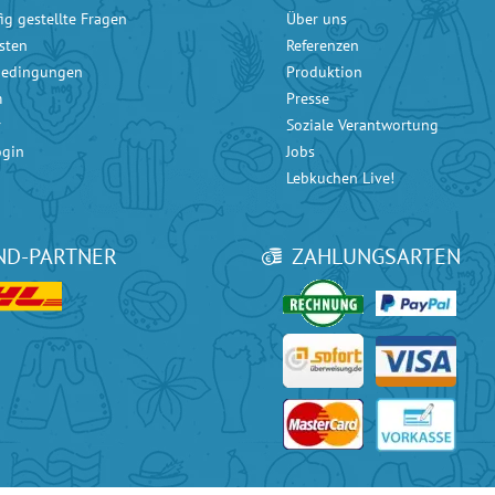
ig gestellte Fragen
Über uns
sten
Referenzen
bedingungen
Produktion
m
Presse
r
Soziale Verantwortung
ogin
Jobs
Lebkuchen Live!
ND-PARTNER
ZAHLUNGSARTEN
ice bei
Google
mit 4.90 / 5 Sternen und bei
eKomi
mit 4.80 / 5 Sternen.