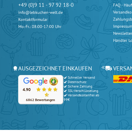
+49 (0)9 11 - 97 92 18-0
FAQ - Häuf
Versandko
info@lebkuchen-welt.de
Zahlungs
Kontaktformular
Impressu
Mo.-Fr.: 08:00-17:00 Uhr
Newslette
Händler L
AUSGEZEICHNET EINKAUFEN
VERSA
Schneller Versand
Unsere Kunden bewerten unsere Produkte und unseren Serv
Datenschutz
Sichere Zahlung
4.90
SSL-Verschlüsselung
Versandkostenfrei ab
99€
6862 Bewertungen