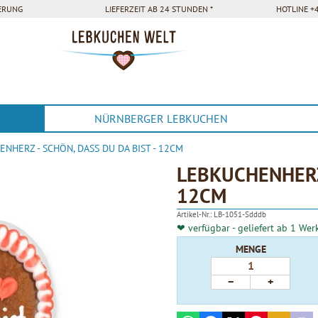
FERUNG
LIEFERZEIT AB 24 STUNDEN *
HOTLINE +4
NÜRNBERGER LEBKUCHEN
NHERZ - SCHÖN, DASS DU DA BIST - 12CM
LEBKUCHENHERZ 
12CM
Artikel-Nr.:
LB-1051-Sdddb
❤ verfügbar - geliefert ab 1 Wer
MENGE
−
+