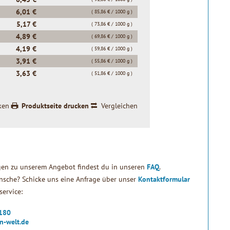
6,01 €
( 85,86 € / 1000 g )
5,17 €
( 73,86 € / 1000 g )
4,89 €
( 69,86 € / 1000 g )
4,19 €
( 59,86 € / 1000 g )
3,91 €
( 55,86 € / 1000 g )
3,63 €
( 51,86 € / 1000 g )
ken
Produktseite drucken
Vergleichen
gen zu unserem Angebot findest du in unseren
FAQ
.
sche? Schicke uns eine Anfrage über unser
Kontaktformular
ervice:
2180
n-welt.de