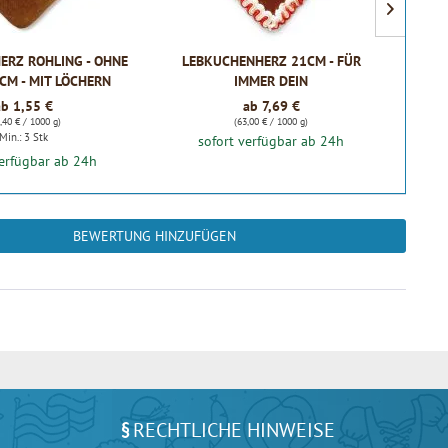
ERZ ROHLING - OHNE
LEBKUCHENHERZ 21CM - FÜR
2CM - MIT LÖCHERN
IMMER DEIN
HE
ab 1,55 €
ab 7,69 €
,40 € / 1000 g)
(63,00 € / 1000 g)
Min.: 3 Stk
sofort verfügbar ab 24h
verfügbar ab 24h
BEWERTUNG HINZUFÜGEN
RECHTLICHE HINWEISE