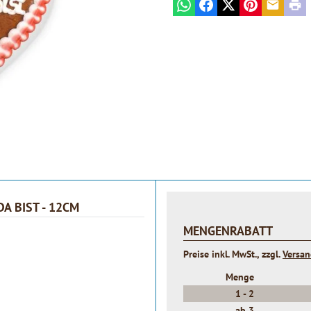
WhatsApp
Facebook
X
Pinterest
E-mail
Prin
A BIST - 12CM
MENGENRABATT
Preise inkl. MwSt., zzgl.
Versa
Menge
1 -
2
ab
3