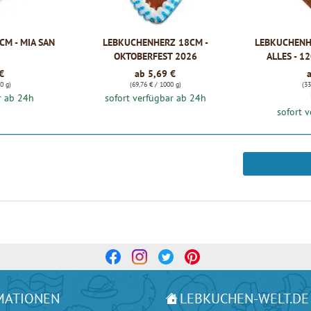
M - MIA SAN
LEBKUCHENHERZ 18CM -
LEBKUCHENH
OKTOBERFEST 2026
ALLES - 1
€
ab 5,69 €
0 g)
(69,76 € / 1000 g)
(33
r ab 24h
sofort verfügbar ab 24h
sofort 
MATIONEN
LEBKUCHEN-WELT.DE