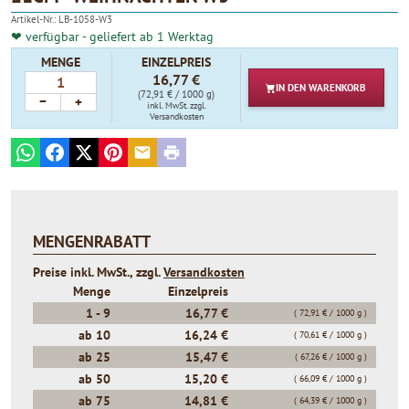
4.90
Artikel-Nr.:
LB-1058-W3
❤ verfügbar - geliefert ab 1 Werktag
MENGE
EINZELPREIS
16,77 €
IN DEN
WARENKORB
(72,91 € / 1000 g)
−
+
inkl. MwSt.
zzgl.
Versandkosten
WhatsApp
Facebook
X
Pinterest
E-mail
Print
MENGENRABATT
Preise inkl. MwSt., zzgl.
Versandkosten
Menge
Einzelpreis
1 -
9
16,77 €
( 72,91 € / 1000 g )
ab
10
16,24 €
( 70,61 € / 1000 g )
ab
25
15,47 €
( 67,26 € / 1000 g )
ab
50
15,20 €
( 66,09 € / 1000 g )
ab
75
14,81 €
( 64,39 € / 1000 g )