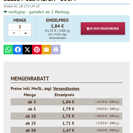
4.90
Artikel-Nr.:
LB-171-LM-10
❤ verfügbar - geliefert ab 1 Werktag
MENGE
EINZELPREIS
1,84 €
IN DEN
WARENKORB
(61,33 € / 1000 g)
−
+
inkl. MwSt.
zzgl.
Versandkosten
WhatsApp
Facebook
X
Pinterest
E-mail
Print
MENGENRABATT
Preise inkl. MwSt., zzgl.
Versandkosten
Menge
Einzelpreis
ab
3
1,84 €
( 61,33 € / 1000 g )
ab
5
1,79 €
( 59,67 € / 1000 g )
ab
10
1,75 €
( 58,33 € / 1000 g )
ab
25
1,72 €
( 57,33 € / 1000 g )
ab
50
1,67 €
( 55,67 € / 1000 g )