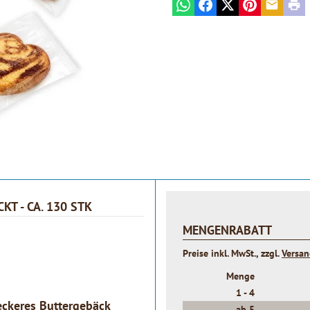
WhatsApp
Facebook
X
Pinterest
E-mail
Prin
T - CA. 130 STK
MENGENRABATT
Preise inkl. MwSt., zzgl.
Versa
Menge
1 -
4
eckeres Buttergebäck
ab
5