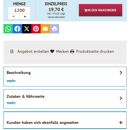
MENGE
EINZELPREIS
19,70 €
IN DEN
WARENKORB
inkl. MwSt.
zzgl.
−
+
Versandkosten
WhatsApp
Facebook
X
Pinterest
E-mail
Print
Angebot erstellen
Merken
Produktseite drucken
Beschreibung
mehr
Zutaten & Nährwerte
mehr
Kunden haben sich ebenfalls angesehen