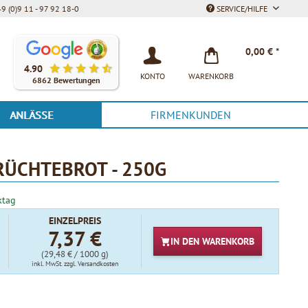
9 (0)9 11 - 97 92 18-0
SERVICE/HILFE
Unsere Kunden bewerten unsere Produkte und unseren Service be
0,00 € *
4.90
KONTO
WARENKORB
6862 Bewertungen
ANLÄSSE
FIRMENKUNDEN
ÜCHTEBROT - 250G
ktag
EINZELPREIS
7,37 €
IN DEN
WARENKORB
(29,48 € / 1000 g)
inkl. MwSt.
zzgl. Versandkosten
t