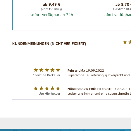
ab 9,49 €
ab 8,70 
(22,26 € / 1000 g)
(31,98 € / 100
sofort verfügbar ab 24h
sofort verfügba
KUNDENMEINUNGEN (NICHT VERIFIZIERT)
Fein und fix
19.09.2022
Christine Krokauer
Superschnelle Lieferung, gut verpackt und 
NÜRNBERGER FRÜCHTEBROT - 250G
06.1
Ute Hierholzer
Lecker wie immer und eine superschnelle L