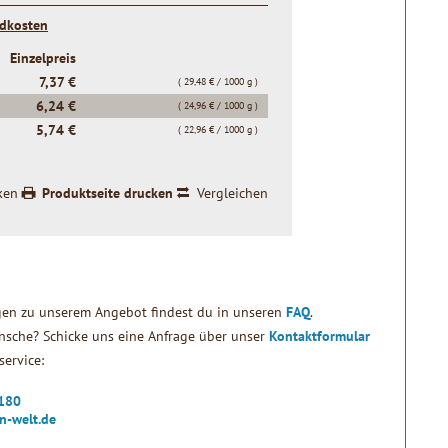
ndkosten
Einzelpreis
7,37 €
( 29,48 € / 1000 g )
6,24 €
( 24,96 € / 1000 g )
5,74 €
( 22,96 € / 1000 g )
ken
Produktseite drucken
Vergleichen
gen zu unserem Angebot findest du in unseren
FAQ
.
sche? Schicke uns eine Anfrage über unser
Kontaktformular
ervice:
2180
n-welt.de