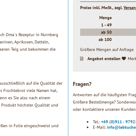
Preise inkl. MwSt., zzgl.
Versa
Menge
1 -
49
ab
50
nach Oma´s Rezeptur in Nürnberg
ab
100
aninen, Aprikosen, Datteln,
unseren Teig und bekommen die
Größere Mengen auf Anfrage
Angebot erstellen
Mer
sschließlich auf die Qualität der
Fragen?
 Früchtebrot viele Namen hat,
Antworten auf die häufigsten Fra
Wenn es Sie also nach einem
Größere Bestellmenge? Sonderwün
es Produkt höchster Qualität und
oder kontaktiere unseren Kundens
Tel.:
+49 (0)911 - 979
ßen in Folie eingeschweist und
E-Mail:
info@lebkuche