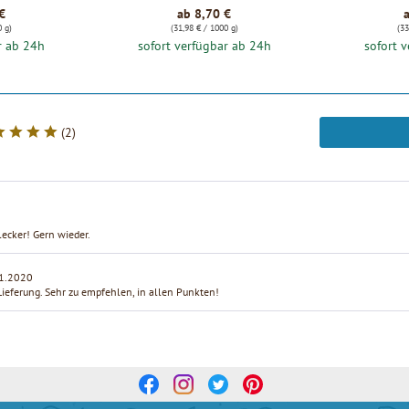
€
ab 8,70 €
0 g)
(31,98 € / 1000 g)
(33
r ab 24h
sofort verfügbar ab 24h
sofort 
(
2
)
lecker! Gern wieder.
1.2020
ieferung. Sehr zu empfehlen, in allen Punkten!