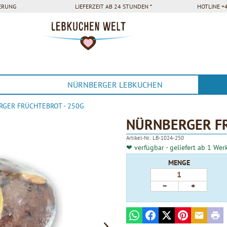
FERUNG
LIEFERZEIT AB 24 STUNDEN *
HOTLINE +4
NÜRNBERGER LEBKUCHEN
GER FRÜCHTEBROT - 250G
NÜRNBERGER FR
Artikel-Nr.:
LB-1024-250
❤ verfügbar - geliefert ab 1 Wer
MENGE
−
+
WhatsApp
Facebook
X
Pinterest
E-mail
Prin