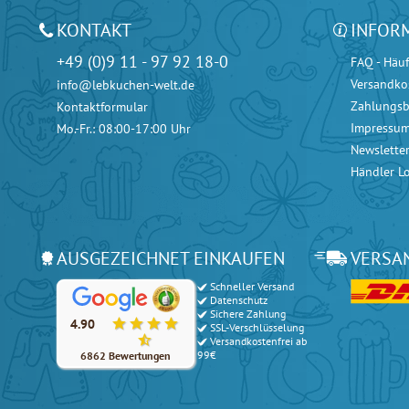
KONTAKT
INFOR
+49 (0)9 11 - 97 92 18-0
FAQ - Häuf
Versandko
info@lebkuchen-welt.de
Zahlungs
Kontaktformular
Impressu
Mo.-Fr.: 08:00-17:00 Uhr
Newslette
Händler L
AUSGEZEICHNET EINKAUFEN
VERSA
Schneller Versand
Unsere Kunden bewerten unsere Produkte und unseren Serv
Datenschutz
Sichere Zahlung
4.90
SSL-Verschlüsselung
Versandkostenfrei ab
99€
6862 Bewertungen