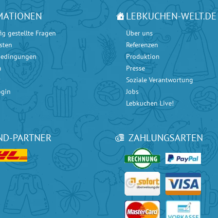
MATIONEN
LEBKUCHEN-WELT.DE
ig gestellte Fragen
Über uns
sten
Referenzen
bedingungen
Produktion
m
Presse
r
Soziale Verantwortung
ogin
Jobs
Lebkuchen Live!
ND-PARTNER
ZAHLUNGSARTEN
ice bei
Google
mit 4.90 / 5 Sternen und bei
eKomi
mit 4.80 / 5 Sternen.