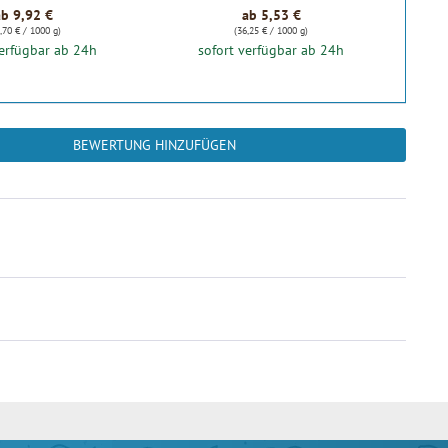
ab 9,92 €
ab 5,53 €
,70 € / 1000 g)
(36,25 € / 1000 g)
verfügbar ab 24h
sofort verfügbar ab 24h
❤ l
BEWERTUNG HINZUFÜGEN