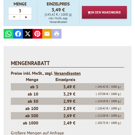
MENGE
EINZELPREIS
3,49 €
IN DEN
WARENKORB
(145,42 € / 1000 g)
−
+
inkl. MwSt.
zzgl.
Versandkosten
WhatsApp
Facebook
X
Pinterest
E-mail
Print
MENGENRABATT
Preise inkl. MwSt., zzgl.
Versandkosten
Menge
Einzelpreis
ab
3
3,49 €
( 145,42 € / 1000 g )
ab
10
3,29 €
( 137,08 € / 1000 g )
ab
50
2,99 €
( 124,58 € / 1000 g )
ab
100
2,89 €
( 120,42 € / 1000 g )
ab
500
2,69 €
( 112,08 € / 1000 g )
ab
1000
2,49 €
( 103,75 € / 1000 g )
Größere Mengen auf Anfrage