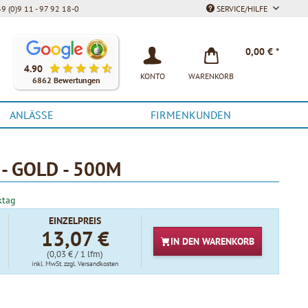
9 (0)9 11 - 97 92 18-0
SERVICE/HILFE
Unsere Kunden bewerten unsere Produkte und unseren Service be
0,00 € *
4.90
KONTO
WARENKORB
6862 Bewertungen
ANLÄSSE
FIRMENKUNDEN
 GOLD - 500M
ktag
EINZELPREIS
13,07 €
IN DEN
WARENKORB
(0,03 € / 1 lfm)
inkl. MwSt.
zzgl. Versandkosten
t