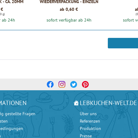
K - CA. 20MM
WIEDERVERPACKUNG - EINZELN
 €
ab 0,60 €
a
0 g)
(0
r ab 24h
sofort verfügbar ab 24h
sofort 
MATIONEN
LEBKUCHEN-WELT.DE
ig gestellte Fragen
Über uns
sten
Referenzen
bedingungen
Produktion
m
Presse