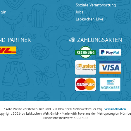
r
Soziale Verantwortung
ogin
Jobs
Lebkuchen Live!
ND-PARTNER
ZAHLUNGSARTEN
ice bei
Google
mit 4.90 / 5 Sternen und bei
eKomi
mit 4.80 / 5 Sternen.
* Alle Preise verstehen sich inkl. 7% bzw. 19% Mehrwertsteuer zzgl.
Versandkosten.
opyright 2026 by Lebkuchen Welt GmbH - Made with love aus der Metropolregion Nürnbe
Mindestbestellwert: 5,00 EUR