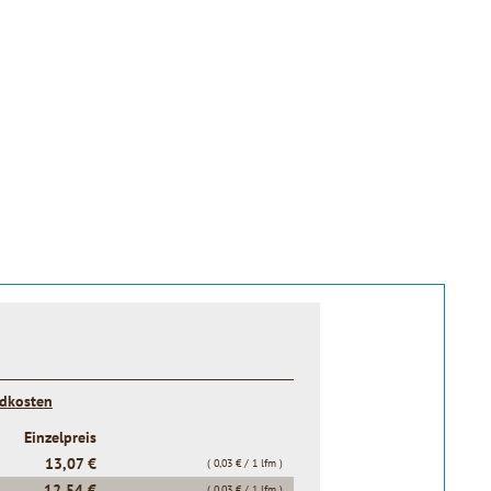
ndkosten
Einzelpreis
13,07 €
( 0,03 € / 1 lfm )
12,54 €
( 0,03 € / 1 lfm )