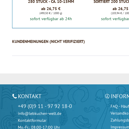
280 STÜCK - CA. 10-15MM
SORTIERT 200 STÜC
ab 26,75 €
ab 26,75
(490,50 € / 1000 g)
(183,94 € / 100
sofort verfügbar ab 24h
sofort verfügba
KUNDENMEINUNGEN (NICHT VERIFIZIERT)
KONTAKT
INFOR
+49 (0)9 11 - 97 92 18-0
FAQ - Häuf
Versandko
info@lebkuchen-welt.de
Zahlungs
Kontaktformular
Impressu
Mo.-Fr.: 08:00-17:00 Uhr