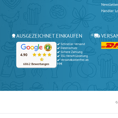
Newslette
Händler L
AUSGEZEICHNET EINKAUFEN
VERSA
Schneller Versand
Unsere Kunden bewerten unsere Produkte und unseren Serv
Datenschutz
Sichere Zahlung
4.90
SSL-Verschlüsselung
Versandkostenfrei ab
99€
6862 Bewertungen
C