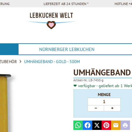
FERUNG
LIEFERZEIT AB 24 STUNDEN *
HOTLINE +4
NÜRNBERGER LEBKUCHEN
ZUBEHÖR
UMHÄNGEBAND - GOLD - 500M
UMHÄNGEBAND -
Artikel-Nr.:
LB-7450-g
❤ verfügbar - geliefert ab 1 Wer
MENGE
−
+
WhatsApp
Facebook
X
Pinterest
E-mail
Prin