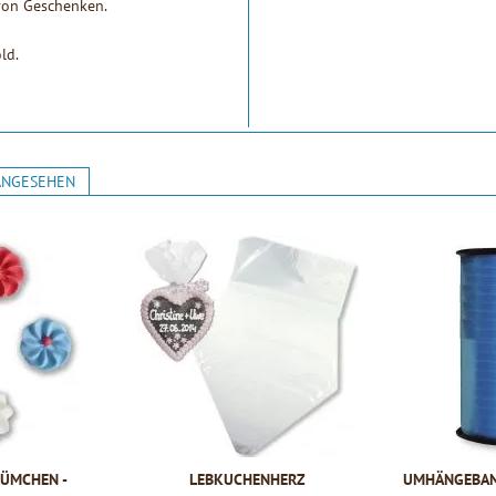
von Geschenken.
old.
ANGESEHEN
LÜMCHEN -
LEBKUCHENHERZ
UMHÄNGEBAND