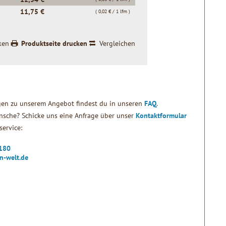
11,75 €
( 0,02 € / 1 lfm )
ken
Produktseite drucken
Vergleichen
gen zu unserem Angebot findest du in unseren
FAQ
.
sche? Schicke uns eine Anfrage über unser
Kontaktformular
ervice:
2180
n-welt.de