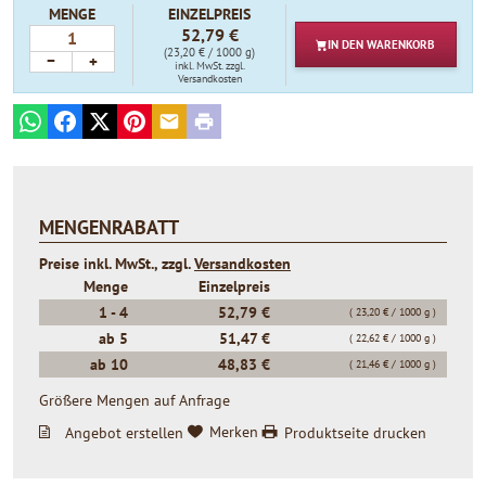
MENGE
EINZELPREIS
52,79 €
IN DEN
WARENKORB
(23,20 € / 1000 g)
−
+
inkl. MwSt.
zzgl.
Versandkosten
WhatsApp
Facebook
X
Pinterest
E-mail
Print
MENGENRABATT
Preise inkl. MwSt., zzgl.
Versandkosten
Menge
Einzelpreis
1 -
4
52,79 €
( 23,20 € / 1000 g )
ab
5
51,47 €
( 22,62 € / 1000 g )
ab
10
48,83 €
( 21,46 € / 1000 g )
Größere Mengen auf Anfrage
Angebot erstellen
Merken
Produktseite drucken