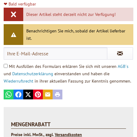
❤ Bald verfügbar
Dieser Artikel steht derzeit nicht zur Verfügung!
Benachrichtigen Sie mich, sobald der Artikel lieferbar
ist.
Mit Ausfüllen des Formulars erklären Sie sich mit unseren
AGB´s
und
Datenschutzerklärung
einverstanden und haben die
Wiederrufsrecht
in ihrer aktuellen Fassung zur Kenntnis genommen.
WhatsApp
Facebook
X
Pinterest
E-mail
Print
MENGENRABATT
Preise inkl. MwSt., zzgl.
Versandkosten