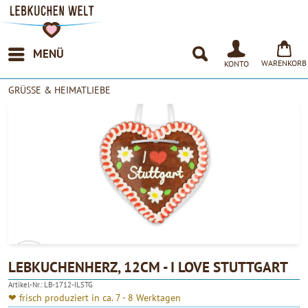
MENÜ
WARENKORB
KONTO
GRÜSSE & HEIMATLIEBE
LEBKUCHENHERZ, 12CM - I LOVE STUTTGART
Artikel-Nr.:
LB-1712-ILSTG
4.90
❤ frisch produziert in ca. 7 - 8 Werktagen