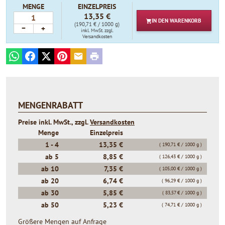
MENGE
EINZELPREIS
13,35 €
IN DEN
WARENKORB
(190,71 € / 1000 g)
−
+
inkl. MwSt.
zzgl.
Versandkosten
WhatsApp
Facebook
X
Pinterest
E-mail
Print
MENGENRABATT
Preise inkl. MwSt., zzgl.
Versandkosten
Menge
Einzelpreis
1 -
4
13,35 €
( 190,71 € / 1000 g )
ab
5
8,85 €
( 126,43 € / 1000 g )
ab
10
7,35 €
( 105,00 € / 1000 g )
ab
20
6,74 €
( 96,29 € / 1000 g )
ab
30
5,85 €
( 83,57 € / 1000 g )
ab
50
5,23 €
( 74,71 € / 1000 g )
Größere Mengen auf Anfrage