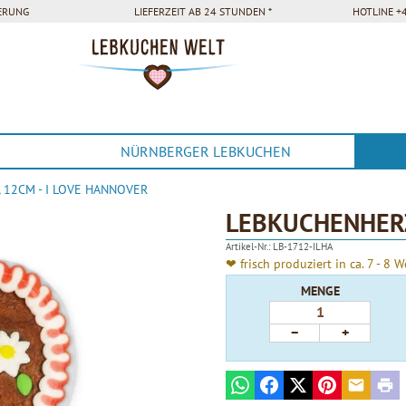
FERUNG
LIEFERZEIT AB 24 STUNDEN *
HOTLINE +4
NÜRNBERGER LEBKUCHEN
 12CM - I LOVE HANNOVER
LEBKUCHENHERZ
Artikel-Nr.:
LB-1712-ILHA
❤ frisch produziert in ca. 7 - 8 
MENGE
−
+
WhatsApp
Facebook
X
Pinterest
E-mail
Prin