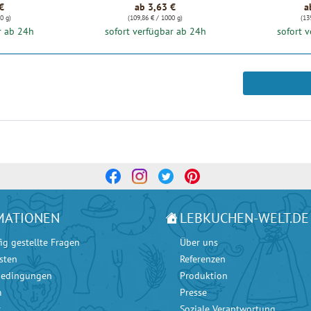
€
ab 3,63 €
a
0 g)
(109,86 € / 1000 g)
(13
r ab 24h
sofort verfügbar ab 24h
sofort 
MATIONEN
LEBKUCHEN-WELT.DE
ig gestellte Fragen
Über uns
sten
Referenzen
bedingungen
Produktion
m
Presse
r
Soziale Verantwortung