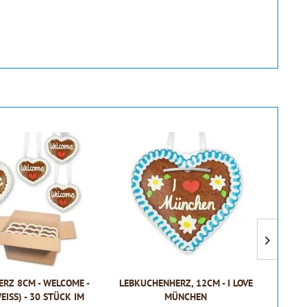
RZ 8CM - WELCOME -
LEBKUCHENHERZ, 12CM - I LOVE
LE
ISS) - 30 STÜCK IM K
MÜNCHEN