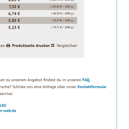
7,35 €
( 105,00 € / 1000 g )
6,74 €
( 96,29 € / 1000 g )
5,85 €
( 83,57 € / 1000 g )
5,23 €
( 74,71 € / 1000 g )
ken
Produktseite drucken
Vergleichen
gen zu unserem Angebot findest du in unseren
FAQ
.
sche? Schicke uns eine Anfrage über unser
Kontaktformular
ervice:
2180
n-welt.de