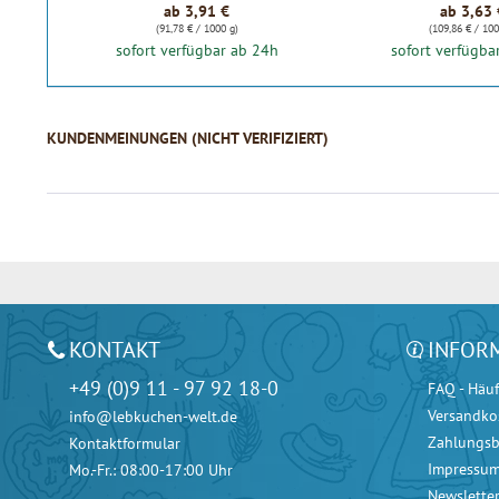
ab 3,91 €
ab 3,63 
(91,78 € / 1000 g)
(109,86 € / 100
sofort verfügbar ab 24h
sofort verfügba
KUNDENMEINUNGEN (NICHT VERIFIZIERT)
KONTAKT
INFOR
+49 (0)9 11 - 97 92 18-0
FAQ - Häuf
Versandko
info@lebkuchen-welt.de
Zahlungs
Kontaktformular
Impressu
Mo.-Fr.: 08:00-17:00 Uhr
Newslette