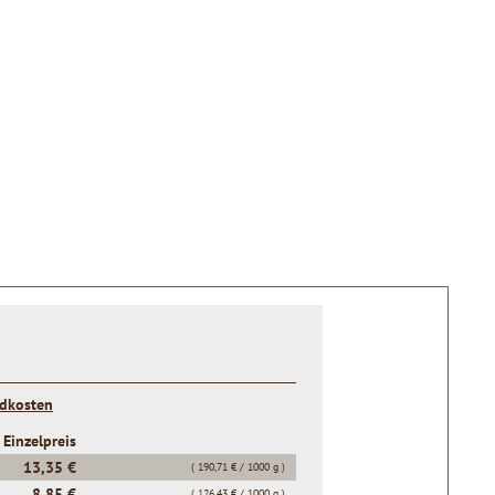
ndkosten
Einzelpreis
13,35 €
( 190,71 € / 1000 g )
8,85 €
( 126,43 € / 1000 g )