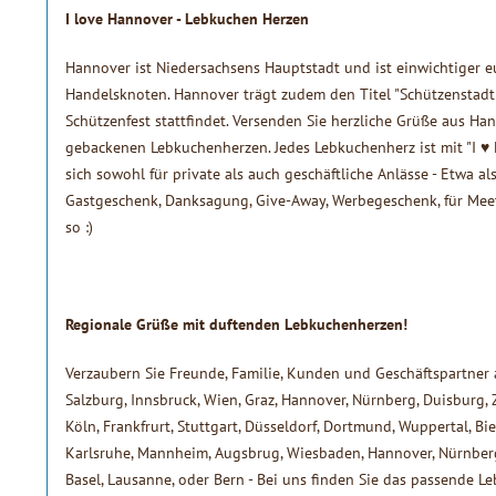
I love Hannover - Lebkuchen Herzen
Hannover ist Niedersachsens Hauptstadt und ist einwichtiger e
Handelsknoten. Hannover trägt zudem den Titel "Schützenstadt",
Schützenfest stattfindet. Versenden Sie herzliche Grüße aus Han
gebackenen Lebkuchenherzen. Jedes Lebkuchenherz ist mit "I ♥ 
sich sowohl für private als auch geschäftliche Anlässe - Etwa als
Gastgeschenk, Danksagung, Give-Away, Werbegeschenk, für Meet
so :)
Regionale Grüße mit duftenden Lebkuchenherzen!
Verzaubern Sie Freunde, Familie, Kunden und Geschäftspartner a
Salzburg, Innsbruck, Wien, Graz, Hannover, Nürnberg, Duisburg, 
Köln, Frankfrurt, Stuttgart, Düsseldorf, Dortmund, Wuppertal, Bie
Karlsruhe, Mannheim, Augsbrug, Wiesbaden, Hannover, Nürnberg,
Basel, Lausanne, oder Bern - Bei uns finden Sie das passende Le