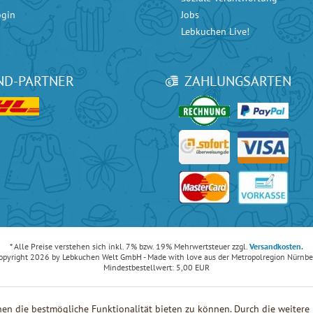
ogin
Jobs
Lebkuchen Live!
ND-PARTNER
ZAHLUNGSARTEN
ice bei
Google
mit 4.90 / 5 Sternen und bei
eKomi
mit 4.80 / 5 Sternen.
* Alle Preise verstehen sich inkl. 7% bzw. 19% Mehrwertsteuer zzgl.
Versandkosten.
opyright 2026 by Lebkuchen Welt GmbH - Made with love aus der Metropolregion Nürnbe
Mindestbestellwert: 5,00 EUR
en die bestmögliche Funktionalität bieten zu können. Durch die weiter