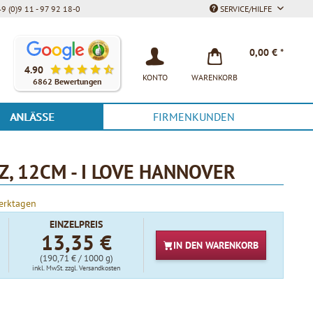
9 (0)9 11 - 97 92 18-0
SERVICE/HILFE
Unsere Kunden bewerten unsere Produkte und unseren Service be
0,00 € *
4.90
KONTO
WARENKORB
6862 Bewertungen
ANLÄSSE
FIRMENKUNDEN
, 12CM - I LOVE HANNOVER
Werktagen
EINZELPREIS
13,35 €
IN DEN
WARENKORB
(190,71 € / 1000 g)
inkl. MwSt.
zzgl. Versandkosten
t