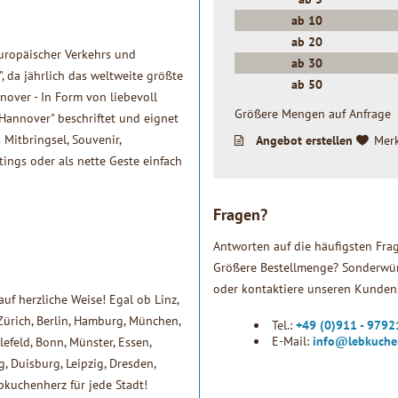
ab
10
ab
20
uropäischer Verkehrs und
ab
30
 da jährlich das weltweite größte
ab
50
nover - In Form von liebevoll
Größere Mengen auf Anfrage
Hannover" beschriftet und eignet
 Mitbringsel, Souvenir,
Angebot erstellen
Mer
ings oder als nette Geste einfach
Fragen?
Antworten auf die häufigsten Fra
Größere Bestellmenge? Sonderwün
oder kontaktiere unseren Kundens
uf herzliche Weise! Egal ob Linz,
Zürich, Berlin, Hamburg, München,
Tel.:
+49 (0)911 - 979
E-Mail:
info@lebkuche
lefeld, Bonn, Münster, Essen,
 Duisburg, Leipzig, Dresden,
bkuchenherz für jede Stadt!