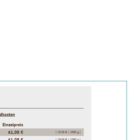
t
ndkosten
Einzelpreis
61,08 €
( 19,58 € / 1000 g )
61,08 €
( 19,58 € / 1000 g )