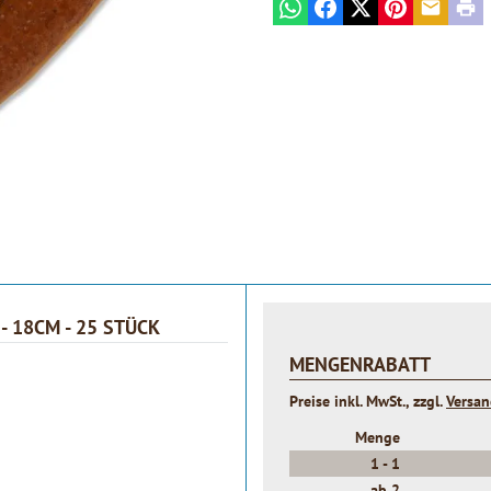
WhatsApp
Facebook
X
Pinterest
E-mail
Prin
- 18CM - 25 STÜCK
MENGENRABATT
Preise inkl. MwSt., zzgl.
Versa
Menge
1 -
1
ab
2