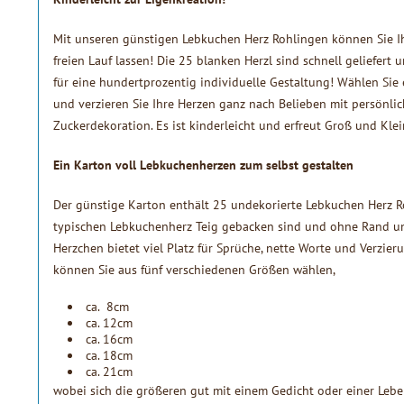
Mit unseren günstigen Lebkuchen Herz Rohlingen können Sie Ih
freien Lauf lassen! Die 25 blanken Herzl sind schnell geliefert
für eine hundertprozentig individuelle Gestaltung! Wählen Sie 
und verzieren Sie Ihre Herzen ganz nach Belieben mit persönl
Zuckerdekoration. Es ist kinderleicht und erfreut Groß und Klei
Ein Karton voll Lebkuchenherzen zum selbst gestalten
Der günstige Karton enthält 25 undekorierte Lebkuchen Herz R
typischen Lebkuchenherz Teig gebacken sind und ohne Rand 
Herzchen bietet viel Platz für Sprüche, nette Worte und Verzie
können Sie aus fünf verschiedenen Größen wählen,
ca. 8cm
ca. 12cm
ca. 16cm
ca. 18cm
ca. 21cm
wobei sich die größeren gut mit einem Gedicht oder einer Leben