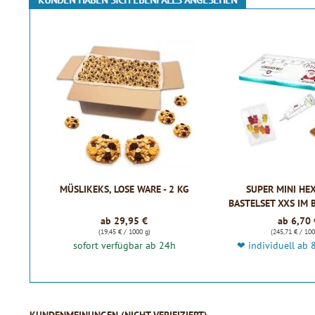
KUNDEN HABEN SICH EBENFALLS ANGESEHEN
MÜSLIKEKS, LOSE WARE - 2 KG
SUPER MINI HE
BASTELSET XXS IM
KARTO
ab 29,95 €
ab 6,70 
(19,45 € / 1000 g)
(245,71 € / 100
sofort verfügbar ab 24h
❤ individuell ab 