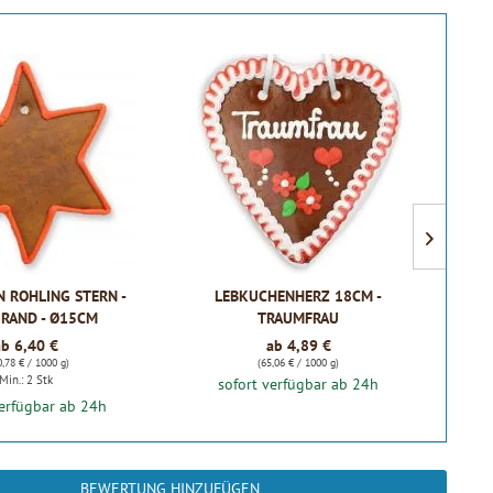
 ROHLING STERN -
LEBKUCHENHERZ 18CM -
 RAND - Ø15CM
TRAUMFRAU
ab 6,40 €
ab 4,89 €
0,78 € / 1000 g)
(65,06 € / 1000 g)
Min.: 2 Stk
sofort verfügbar ab 24h
verfügbar ab 24h
BEWERTUNG HINZUFÜGEN