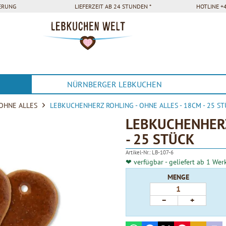
FERUNG
LIEFERZEIT AB 24 STUNDEN *
HOTLINE +4
NÜRNBERGER LEBKUCHEN
OHNE ALLES
LEBKUCHENHERZ ROHLING - OHNE ALLES - 18CM - 25 S
LEBKUCHENHERZ
- 25 STÜCK
Artikel-Nr.:
LB-107-6
❤ verfügbar - geliefert ab 1 Wer
MENGE
−
+