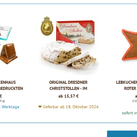
XENHAUS
ORIGINAL DRESDNER
LEBKUCHEN
 BEDRUCKTEN
CHRISTSTOLLEN - IM
ROTER
N
GESCHENKKARTON - 1000G
€
ab 15,57 €
0 g)
(11
8 Werktage
❤ lieferbar ab 18. Oktober 2026
sofort 