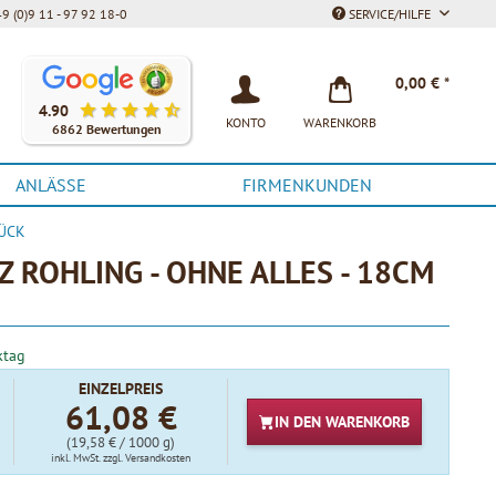
9 (0)9 11 - 97 92 18-0
SERVICE/HILFE
Unsere Kunden bewerten unsere Produkte und unseren Service be
0,00 € *
4.90
KONTO
WARENKORB
6862 Bewertungen
ANLÄSSE
FIRMENKUNDEN
TÜCK
 ROHLING - OHNE ALLES - 18CM
ktag
EINZELPREIS
61,08 €
IN DEN
WARENKORB
(19,58 € / 1000 g)
inkl. MwSt.
zzgl. Versandkosten