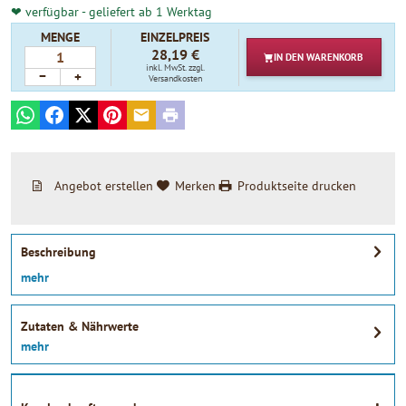
❤ verfügbar - geliefert ab 1 Werktag
MENGE
EINZELPREIS
28,19 €
IN DEN
WARENKORB
inkl. MwSt.
zzgl.
−
+
Versandkosten
WhatsApp
Facebook
X
Pinterest
E-mail
Print
Angebot erstellen
Merken
Produktseite drucken
Beschreibung
mehr
Zutaten & Nährwerte
mehr