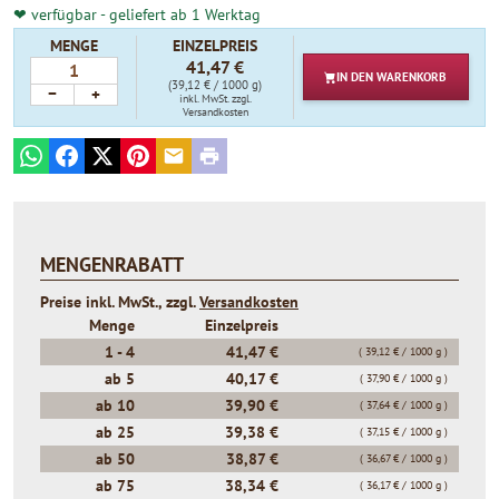
❤ verfügbar - geliefert ab 1 Werktag
MENGE
EINZELPREIS
41,47 €
IN DEN
WARENKORB
(39,12 € / 1000 g)
−
+
inkl. MwSt.
zzgl.
Versandkosten
WhatsApp
Facebook
X
Pinterest
E-mail
Print
MENGENRABATT
Preise inkl. MwSt., zzgl.
Versandkosten
Menge
Einzelpreis
1 -
4
41,47 €
( 39,12 € / 1000 g )
ab
5
40,17 €
( 37,90 € / 1000 g )
ab
10
39,90 €
( 37,64 € / 1000 g )
ab
25
39,38 €
( 37,15 € / 1000 g )
ab
50
38,87 €
( 36,67 € / 1000 g )
ab
75
38,34 €
( 36,17 € / 1000 g )