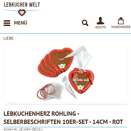
MENÜ
WARENKORB
KONTO
LIEBE
LEBKUCHENHERZ ROHLING -
SELBERBESCHRIFTEN 10ER-SET - 14CM - ROT
4.90
Artikel-Nr.:
LB-1084-SBS10-r