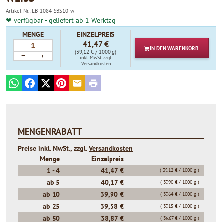
Artikel-Nr.:
LB-1084-SBS10-w
❤ verfügbar - geliefert ab 1 Werktag
MENGE
EINZELPREIS
41,47 €
IN DEN
WARENKORB
(39,12 € / 1000 g)
−
+
inkl. MwSt.
zzgl.
Versandkosten
WhatsApp
Facebook
X
Pinterest
E-mail
Print
MENGENRABATT
Preise inkl. MwSt., zzgl.
Versandkosten
Menge
Einzelpreis
1 -
4
41,47 €
( 39,12 € / 1000 g )
ab
5
40,17 €
( 37,90 € / 1000 g )
ab
10
39,90 €
( 37,64 € / 1000 g )
ab
25
39,38 €
( 37,15 € / 1000 g )
ab
50
38,87 €
( 36,67 € / 1000 g )