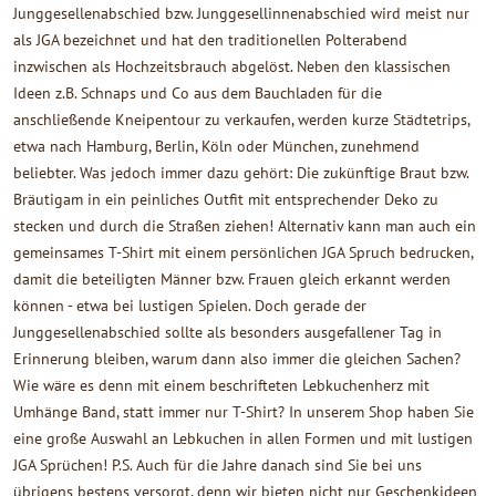
Junggesellenabschied bzw. Junggesellinnenabschied wird meist nur
als JGA bezeichnet und hat den traditionellen Polterabend
inzwischen als Hochzeitsbrauch abgelöst. Neben den klassischen
Ideen z.B. Schnaps und Co aus dem Bauchladen für die
anschließende Kneipentour zu verkaufen, werden kurze Städtetrips,
etwa nach Hamburg, Berlin, Köln oder München, zunehmend
beliebter. Was jedoch immer dazu gehört: Die zukünftige Braut bzw.
Bräutigam in ein peinliches Outfit mit entsprechender Deko zu
stecken und durch die Straßen ziehen! Alternativ kann man auch ein
gemeinsames T-Shirt mit einem persönlichen JGA Spruch bedrucken,
damit die beteiligten Männer bzw. Frauen gleich erkannt werden
können - etwa bei lustigen Spielen. Doch gerade der
Junggesellenabschied sollte als besonders ausgefallener Tag in
Erinnerung bleiben, warum dann also immer die gleichen Sachen?
Wie wäre es denn mit einem beschrifteten Lebkuchenherz mit
Umhänge Band, statt immer nur T-Shirt? In unserem Shop haben Sie
eine große Auswahl an Lebkuchen in allen Formen und mit lustigen
JGA Sprüchen! P.S. Auch für die Jahre danach sind Sie bei uns
übrigens bestens versorgt, denn wir bieten nicht nur Geschenkideen