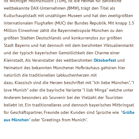
ist wichtiger Hochschulort (TUM), ist die Heimat für zahlreiche
weltbekannte DAX-Unternehmen (BMW), trägt den Titel als
Kulturhauptstadt mit unzähligen Museen und hat den zweitgrößten
internationalen Flughafen (MUC) der Bundes Republik. Mit knapp 1.5
Million Einwohner zählt die Bayernmetropole München zu den
größten Städten Deutschlands und konkurrenzlos zur größten
Stadt Bayerns und hat dennoch mit dem berühmten Viktualienmarkt
und der typisch bayerischen Gemütlichkeit den Charme einer
Kleinstadt. Als Veranstalter des weltberühmten
Oktoberfest
und
Heimatort des bekannten Münchener Hofbräuhaus gehören hier
natürlich die traditionellen Lebkuchenherzen mit
dazu. Klassisch sind die Herzen beschriftet mit "Ich liebe München", "I
love Munich" oder die bayrische Variante "I liab Minga" welche unter
Anderem besonders als Souvenir bei der Vielzahl der Touristen
beliebt ist. Ein traditionelleres und dennoch bayerisches Mitbringsel
für Geschäftspartner, Freunde oder Kunden sind Sprüche wie "
Grüße
aus München
" oder "Greetings from Munich".