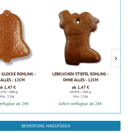
 GLOCKE ROHLING -
LEBKUCHEN STIEFEL ROHLING -
LE
ALLES - 12CM
OHNE ALLES - 12CM
ab 1,47 €
ab 1,47 €
,67 € / 1000 g)
(49,00 € / 1000 g)
Min.: 3 Stk
Min.: 3 Stk
verfügbar ab 24h
sofort verfügbar ab 24h
BEWERTUNG HINZUFÜGEN