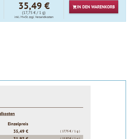
35,49 €
IN DEN
WARENKORB
(17,75 € / 1 g)
inkl. MwSt.
zzgl. Versandkosten
t
ndkosten
Einzelpreis
35,49 €
( 17,75 € / 1 g )
31,93 €
( 15,97 € / 1 g )