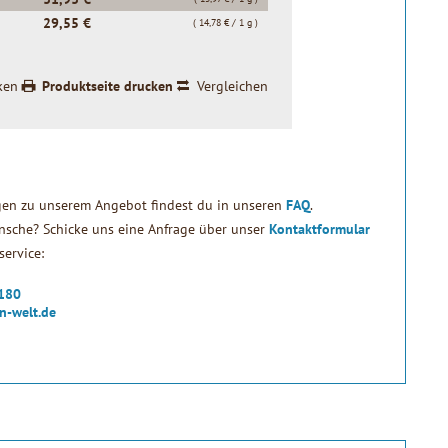
29,55 €
( 14,78 € / 1 g )
ken
Produktseite drucken
Vergleichen
gen zu unserem Angebot findest du in unseren
FAQ
.
sche? Schicke uns eine Anfrage über unser
Kontaktformular
ervice:
2180
n-welt.de