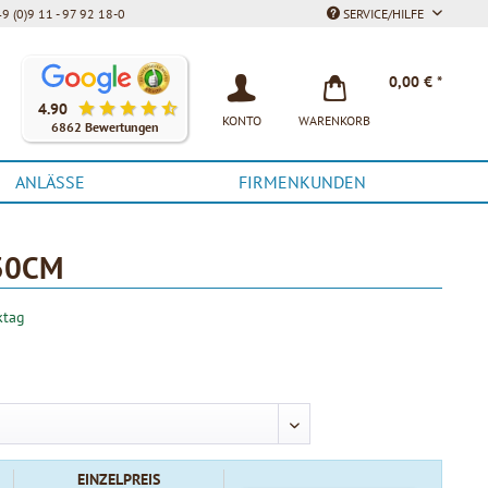
9 (0)9 11 - 97 92 18-0
SERVICE/HILFE
Unsere Kunden bewerten unsere Produkte und unseren Service be
0,00 € *
4.90
KONTO
WARENKORB
6862 Bewertungen
ANLÄSSE
FIRMENKUNDEN
30CM
ktag
EINZELPREIS