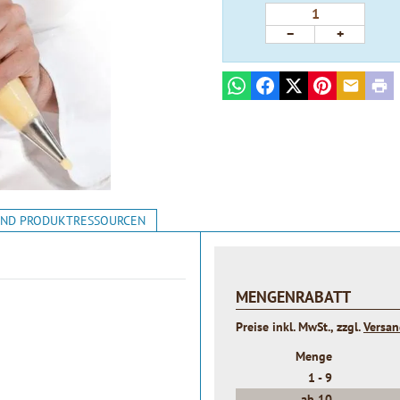
−
+
WhatsApp
Facebook
X
Pinterest
E-mail
Prin
 UND PRODUKTRESSOURCEN
MENGENRABATT
Preise inkl. MwSt., zzgl.
Versa
Menge
1 -
9
ab
10